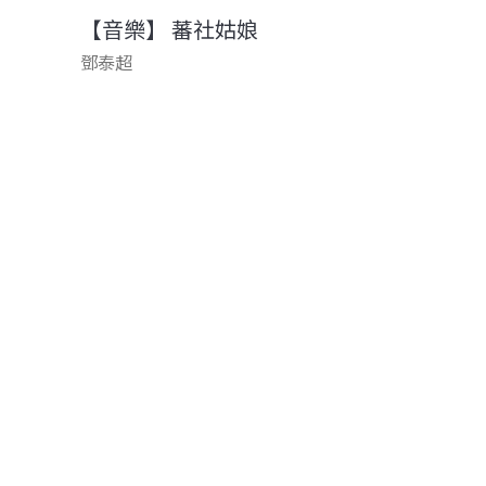
【音樂】 蕃社姑娘
鄧泰超