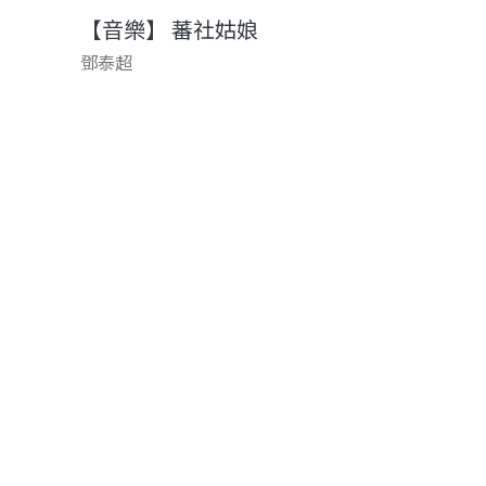
【音樂】 蕃社姑娘
鄧泰超