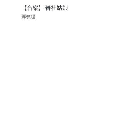
【音樂】 蕃社姑娘
鄧泰超