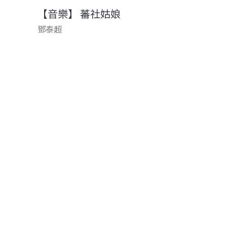
【音樂】 蕃社姑娘
鄧泰超