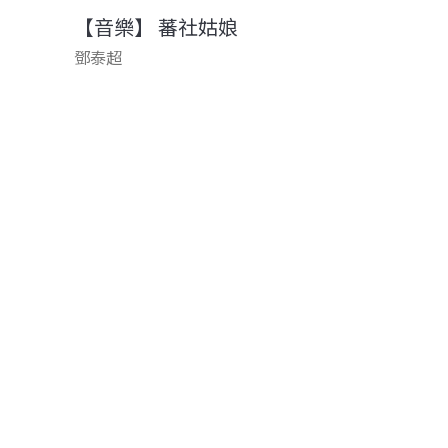
【音樂】 蕃社姑娘
鄧泰超