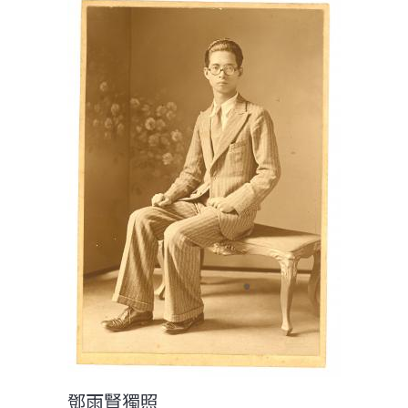
鄧雨賢獨照