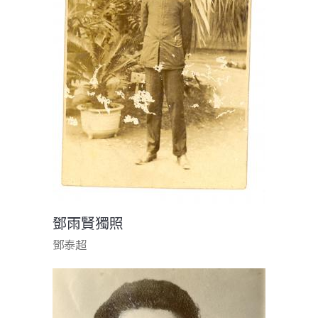
鄧雨賢獨照
鄧泰超