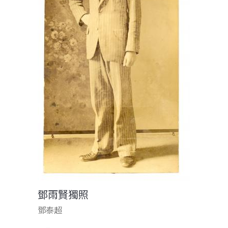
鄧雨賢獨照
鄧泰超