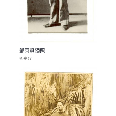
鄧雨賢獨照
鄧泰超