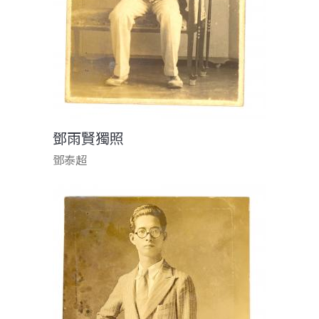
鄧雨賢獨照
鄧泰超