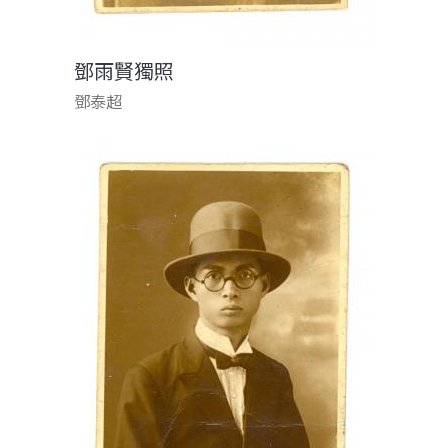
鄧雨賢獨照
鄧泰超