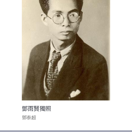
鄧雨賢獨照
鄧泰超