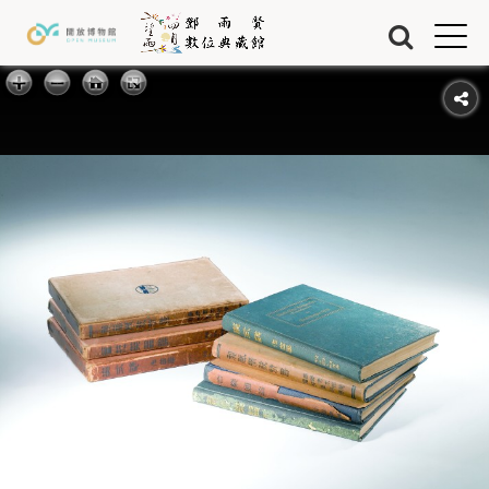
Jump to Main content
Jump to Navigation
首頁
藏品
關於我們