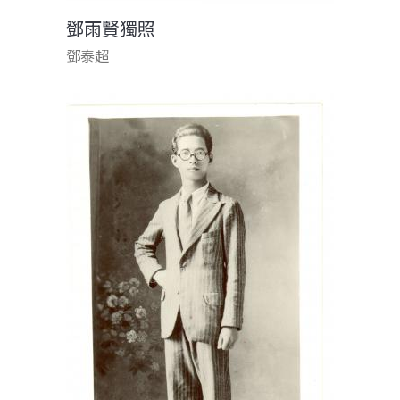
鄧雨賢獨照
鄧泰超