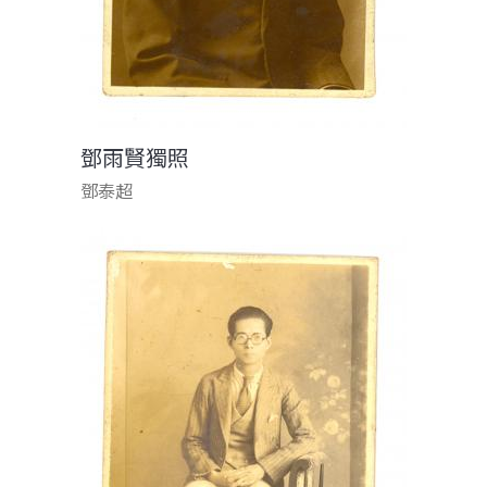
鄧雨賢獨照
鄧泰超