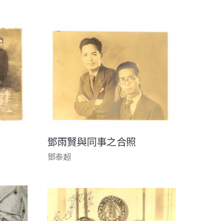
鄧雨賢與同事之合照
鄧泰超