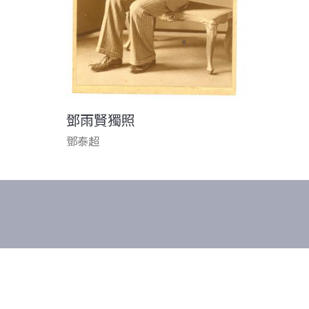
鄧雨賢獨照
鄧泰超