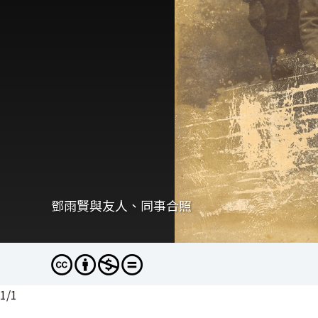
鄧雨賢與友人、同事合照
1
/
1