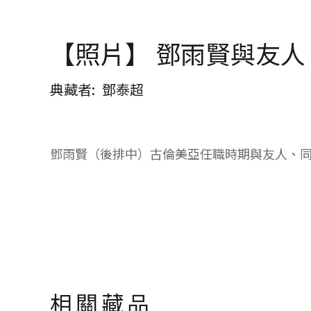
【照片】 鄧雨賢與友
典藏者
鄧泰超
鄧雨賢（後排中）古倫美亞任職時期與友人、
相關藏品