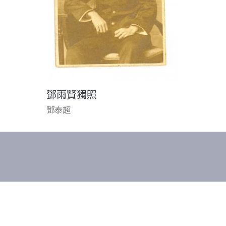
鄧雨賢獨照
鄧泰超