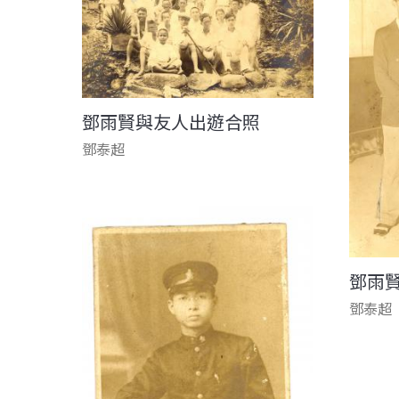
鄧雨賢與友人出遊合照
鄧泰超
鄧雨
鄧泰超