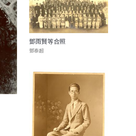
鄧雨賢等合照
鄧泰超