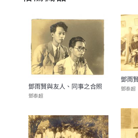
鄧雨
鄧雨賢與友人、同事之合照
鄧泰超
鄧泰超