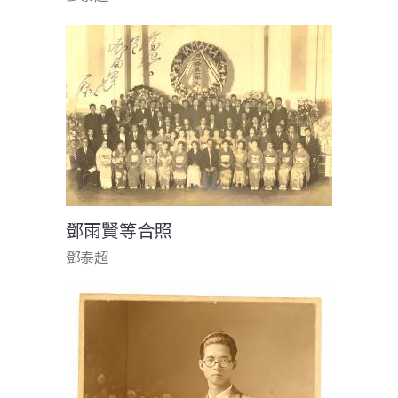
鄧雨賢等合照
鄧泰超