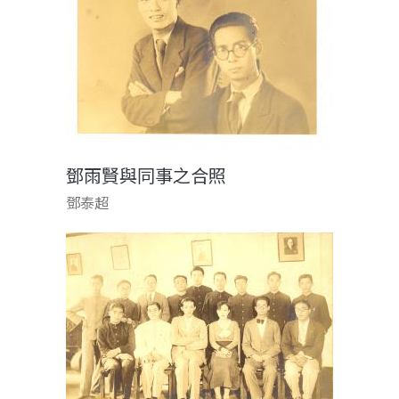
鄧雨賢與同事之合照
鄧泰超