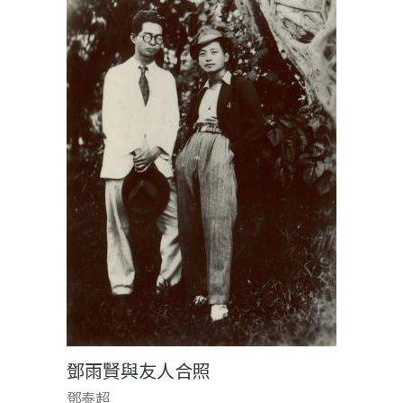
鄧雨賢與友人合照
鄧泰超