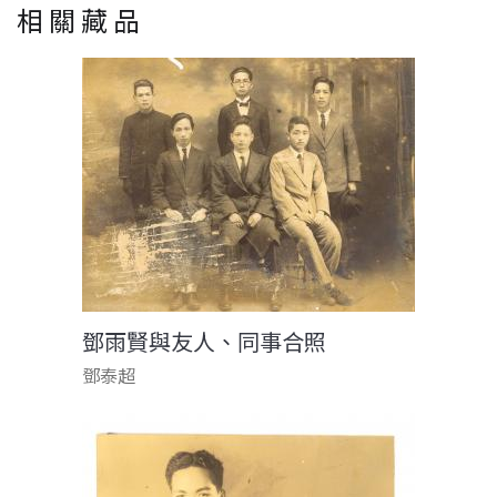
相關藏品
鄧雨賢與友人、同事合照
鄧泰超