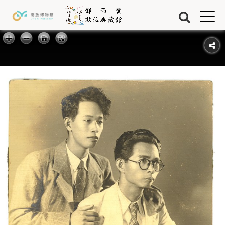
Jump to Main content
Jump to Navigation
首頁
藏品
關於我們