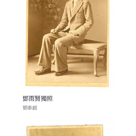
鄧雨賢獨照
鄧泰超