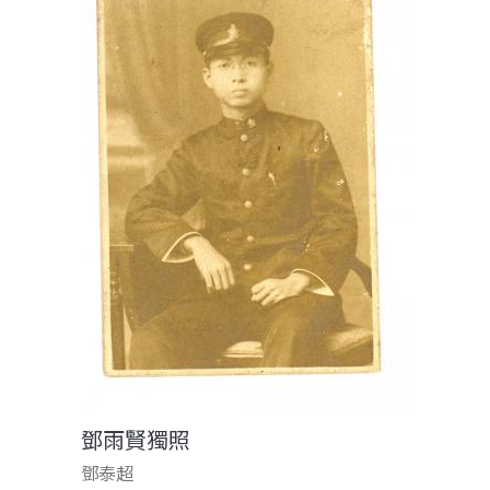
鄧雨賢獨照
鄧泰超