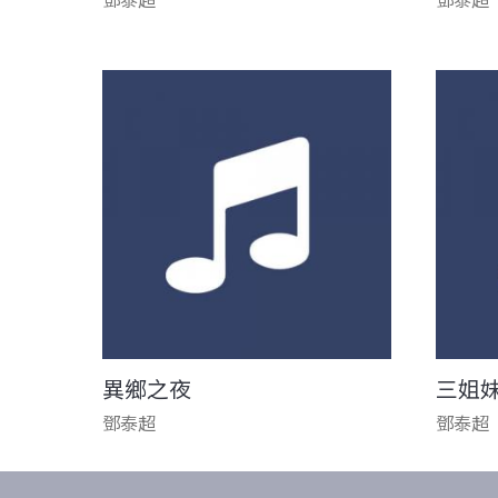
異鄉之夜
三姐
鄧泰超
鄧泰超