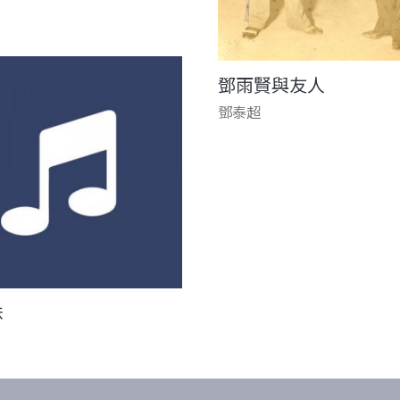
鄧雨賢與友人
鄧泰超
妹