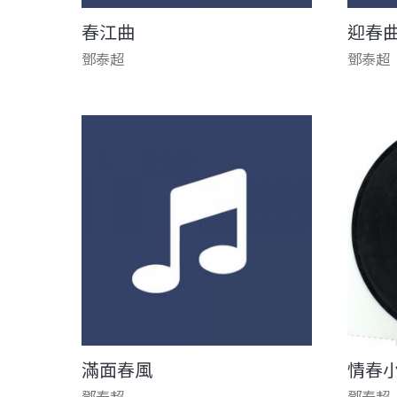
春江曲
迎春
鄧泰超
鄧泰超
滿面春風
情春
鄧泰超
鄧泰超