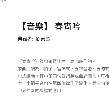
【音樂】 春宵吟
典藏者
鄧泰超
〈春宵吟〉為鄧雨賢作曲，周添旺作詞。
歌曲曲調為四拍子，宮調式，五聲音階。五句
句式結構。其中第四句就詞意或曲調而言，可
字一小節長音均在第四旋律作了變化。第三句
四分節奏的模進式應用。