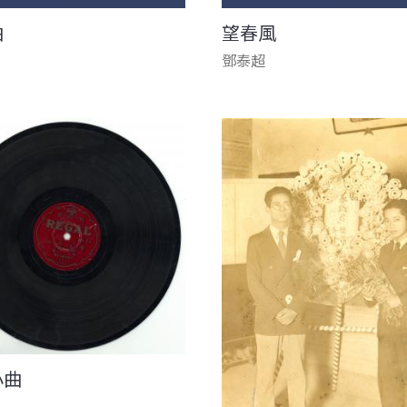
曲
望春風
鄧泰超
小曲