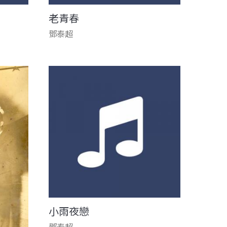
老青春
鄧泰超
小雨夜戀
鄧泰超