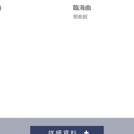
曲
臨海曲
鄧泰超
詳細資料