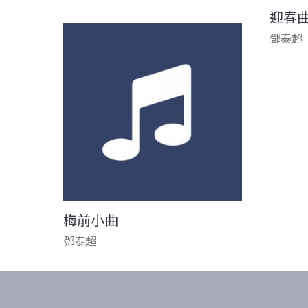
迎春
鄧泰超
梅前小曲
鄧泰超