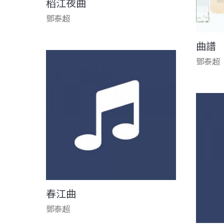
稻江夜曲
鄧泰超
曲譜
鄧泰超
春江曲
鄧泰超