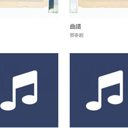
曲譜
鄧泰超