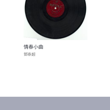
情春小曲
鄧泰超