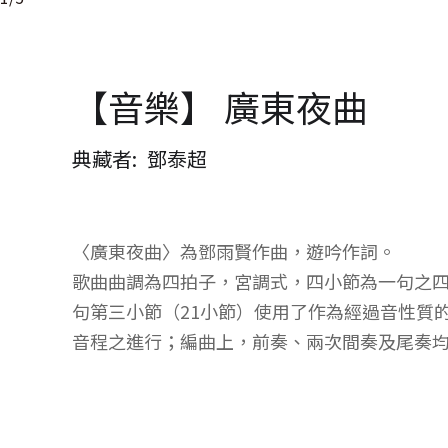
【音樂】 廣東夜曲
典藏者
鄧泰超
〈廣東夜曲〉為鄧雨賢作曲，遊吟作詞。
歌曲曲調為四拍子，宮調式，四小節為一句之
句第三小節（21小節）使用了作為經過音性質
音程之進行；編曲上，前奏、兩次間奏及尾奏