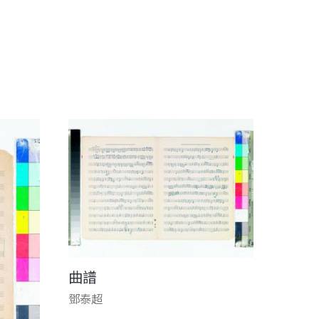
曲譜
鄧泰超