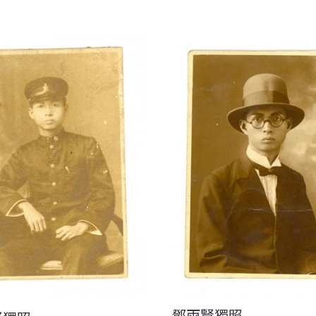
鄧雨賢獨照