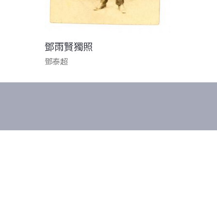
鄧雨賢獨照
鄧泰超