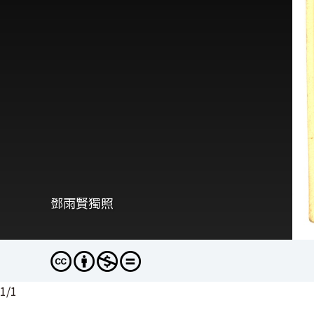
鄧雨賢獨照
1
/
1