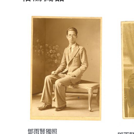
鄧雨賢獨照