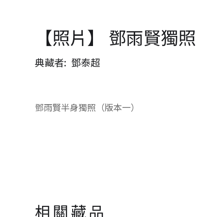
【照片】 鄧雨賢獨照
典藏者
鄧泰超
鄧雨賢半身獨照（版本一）
相關藏品