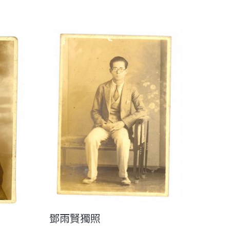
鄧雨賢獨照