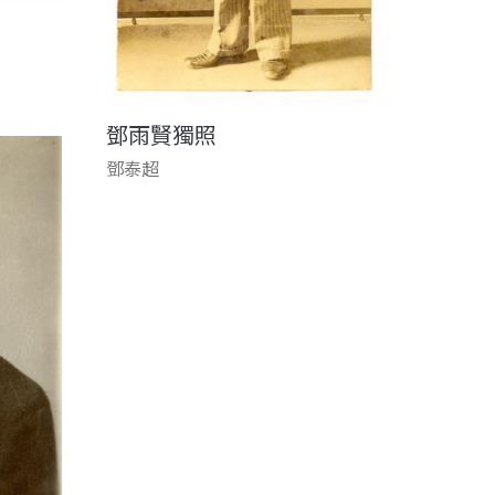
鄧雨賢獨照
鄧泰超