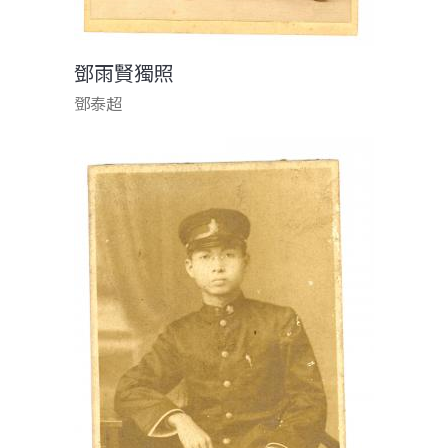
鄧雨賢獨照
鄧泰超