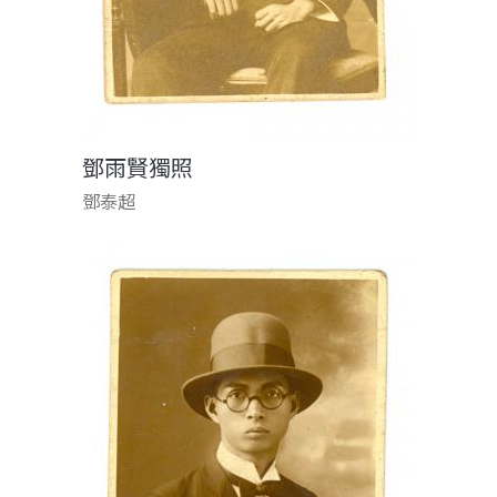
鄧雨賢獨照
鄧泰超