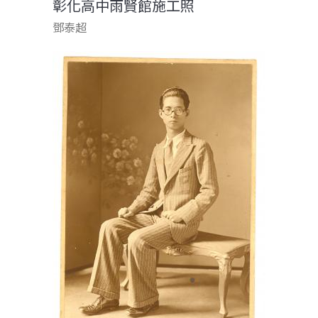
彰化高中雨賢館施工照
鄧泰超