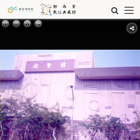
Jump to Main content
Jump to Navigation
首頁
藏品
關於我們