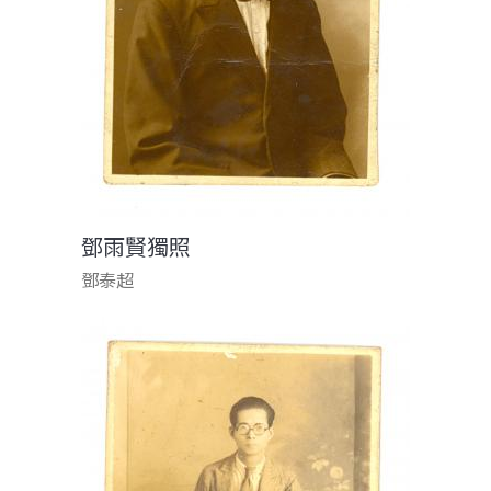
鄧雨賢獨照
鄧泰超