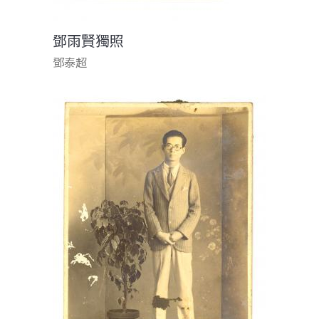
鄧雨賢獨照
鄧泰超