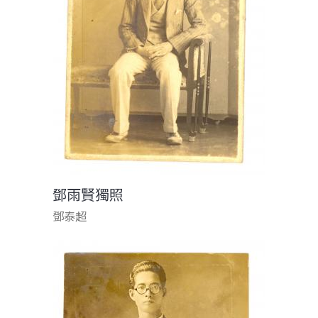
鄧雨賢獨照
鄧泰超