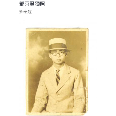
鄧雨賢獨照
鄧泰超