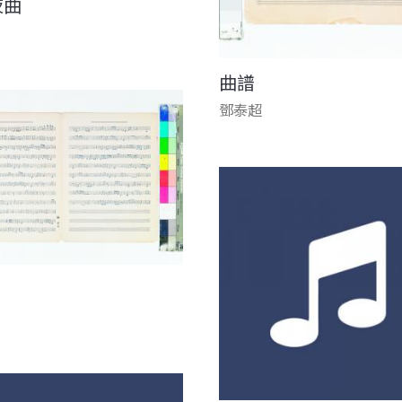
夜曲
曲譜
鄧泰超