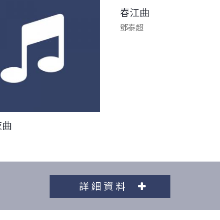
春江曲
鄧泰超
夜曲
詳細資料