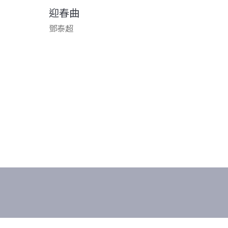
迎春曲
鄧泰超