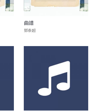
曲譜
鄧泰超