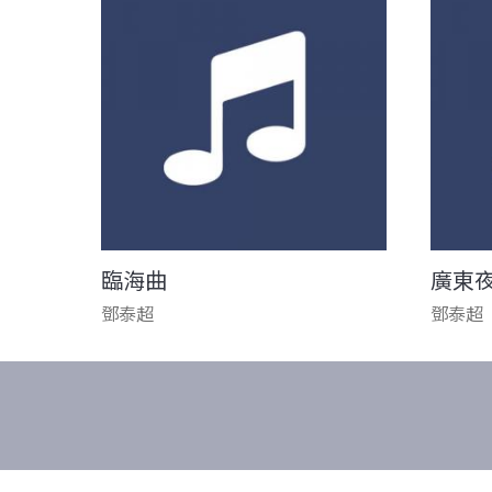
臨海曲
廣東
鄧泰超
鄧泰超