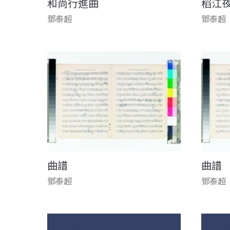
和尚行進曲
稻江
鄧泰超
鄧泰超
曲譜
曲譜
鄧泰超
鄧泰超