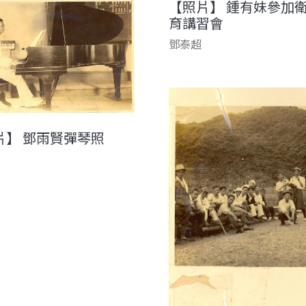
【照片】 鍾有妹參加
育講習會
鄧泰超
片】 鄧雨賢彈琴照