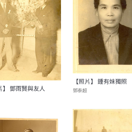
【照片】 鍾有妹獨照
片】 鄧雨賢與友人
鄧泰超