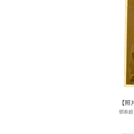
【照
鄧泰超