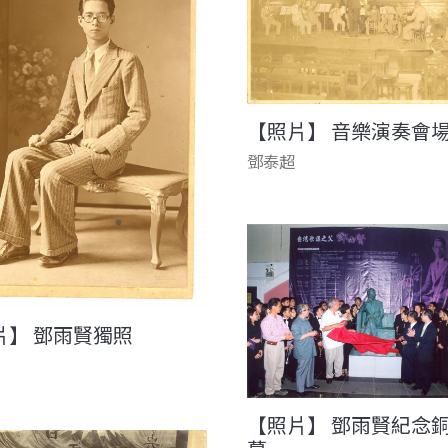
【照片】 音樂演奏會
鄧泰超
片】 鄧雨賢獨照
【照片】 鄧雨賢紀念