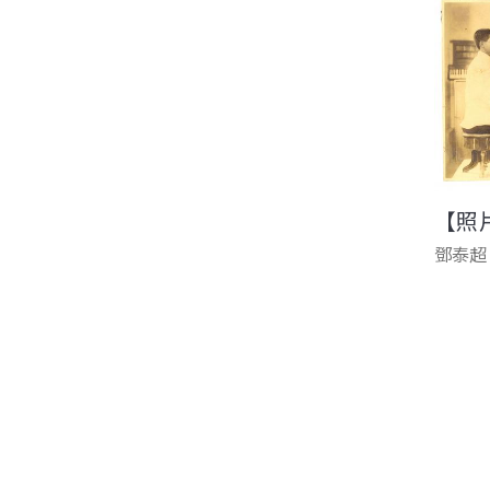
【照
鄧泰超