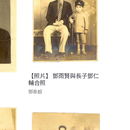
【照片】 鄧雨賢與長子鄧仁
輔合照
鄧泰超