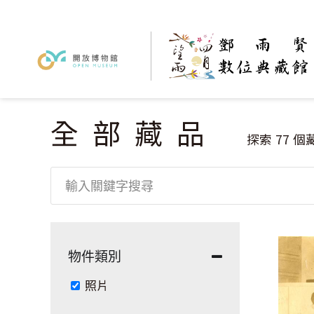
全部藏品
您在這裡
探索
77
個
物件類別
Remove 照片 filter
照片