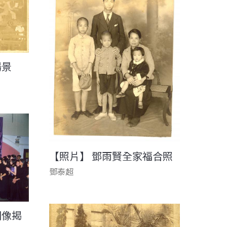
場景
【照片】 鄧雨賢全家福合照
鄧泰超
銅像揭