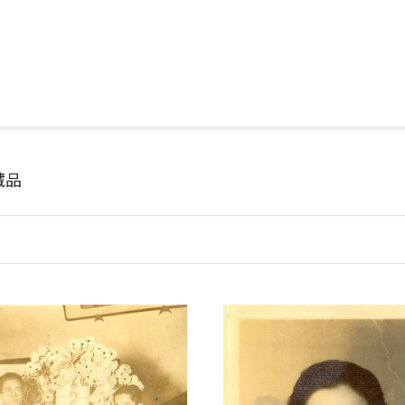
Jump to Main content
Jump to Navigation
藏品