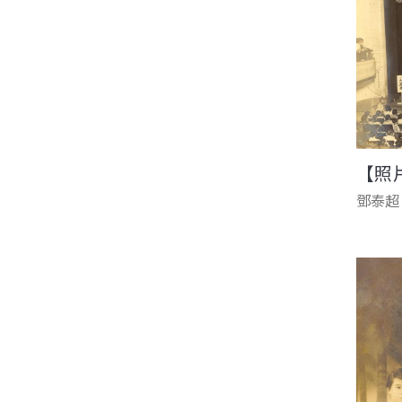
【照
鄧泰超