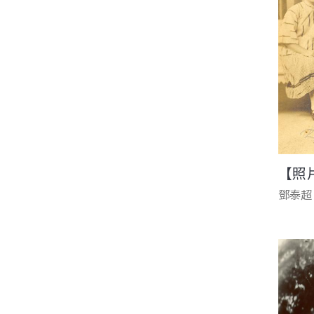
【照
鄧泰超