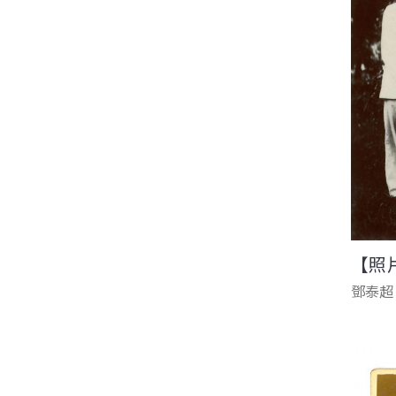
【照
鄧泰超