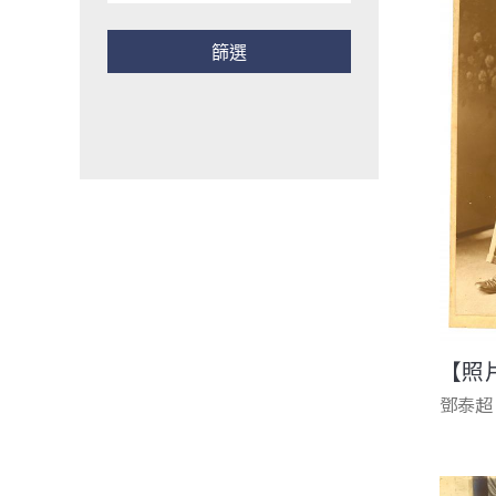
【照
鄧泰超