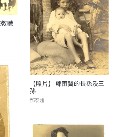
校教職
【照片】 鄧雨賢的長孫及三
孫
鄧泰超