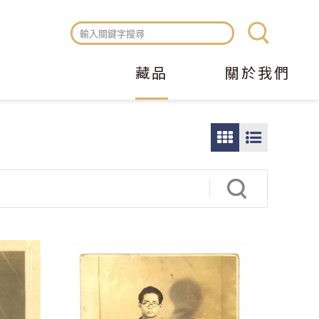
藏品
關於我們
圖
圖
片
文
瀏
瀏
覽
覽
模
模
式
式