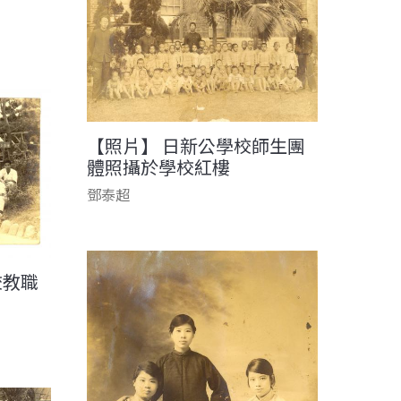
【照片】 日新公學校師生團
體照攝於學校紅樓
鄧泰超
校教職