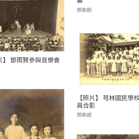
幕
鄧泰超
片】 鄧雨賢參與音樂會
【照片】 芎林國民學
員合影
鄧泰超