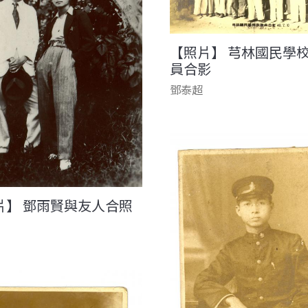
【照片】 芎林國民學
員合影
鄧泰超
片】 鄧雨賢與友人合照