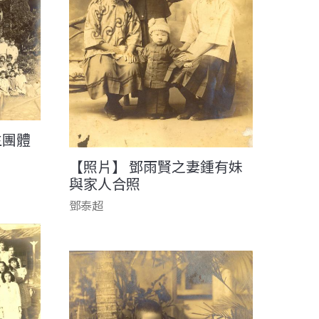
生團體
【照片】 鄧雨賢之妻鍾有妹
與家人合照
鄧泰超