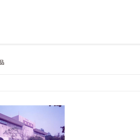
Jump to Main content
Jump to Navigation
品