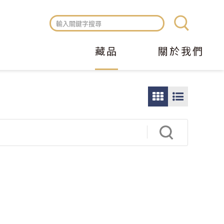
藏品
關於我們
圖
圖
片
文
瀏
瀏
覽
覽
模
模
式
式