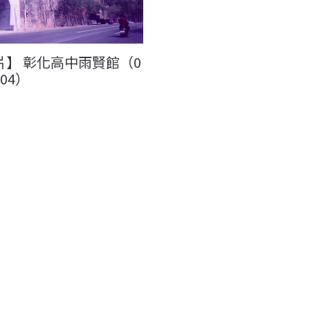
片】 彰化高中雨賢館（0
004）