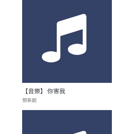
【音樂】 你害我
鄧泰超