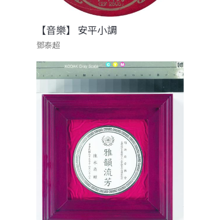
【音樂】 安平小調
鄧泰超