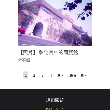
【照片】 彰化高中的雨賢館
鄧泰超
頁面
1
2
3
下一頁 ›
最後一頁 »
技術開發