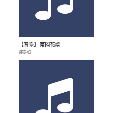
【音樂】 南國花譜
鄧泰超