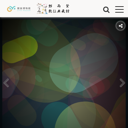
Jump to Main content
Jump to Navigation
首頁
藏品
關於我們