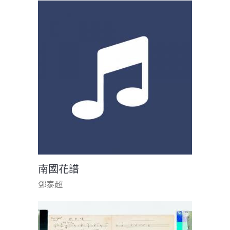
南國花譜
鄧泰超