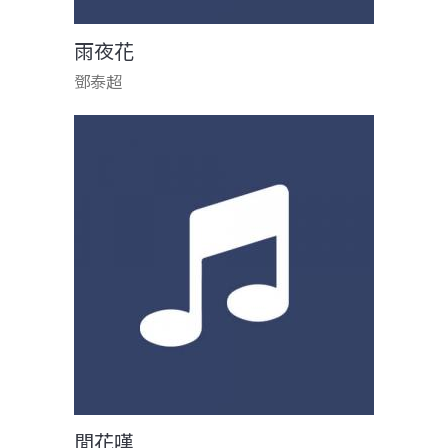
雨夜花
鄧泰超
閒花嘆