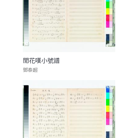
閒花嘆小號譜
鄧泰超