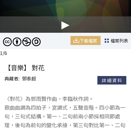
對花
對花
作曲者：鄧雨賢,作詞者：李臨秋
作曲者：鄧雨賢,作詞者：李臨秋
下載檔案
下載檔案
下載檔案
下載檔案
下載檔案
下載檔案
檔案列表
檔案列表
檔案列表
檔案列表
檔案列表
檔案列表
1
/
6
【音樂】 對花
典藏者
鄧泰超
詳細資料
〈對花〉為鄧雨賢作曲，李臨秋作詞。
歌曲曲調為四拍子，宮調式，五聲音階。四小節為一
句，三句式結構。第一、二句前兩小節採相同節處
理，後句為前句的變化承接，第三句對比第一、二句