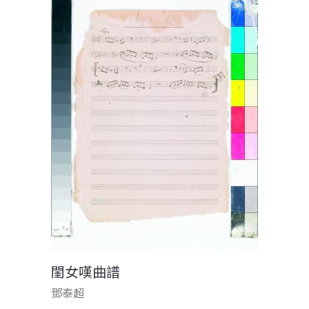
閨女嘆曲譜
鄧泰超