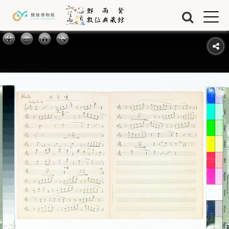
Jump to Main content
Jump to Navigation
首頁
藏品
關於我們