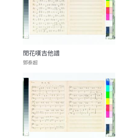
閒花嘆吉他譜
鄧泰超