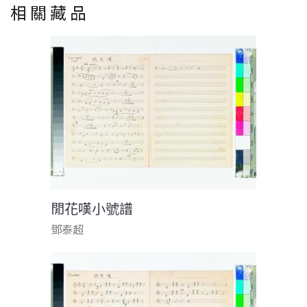
相關藏品
閒花嘆小號譜
鄧泰超