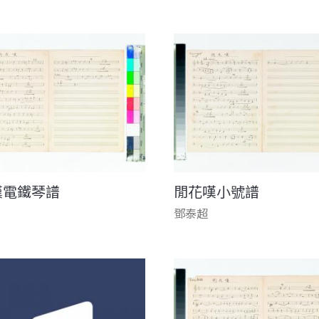
嘆電鐵琴譜
閒花嘆小號譜
鄧泰超