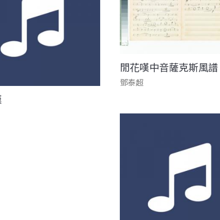
閒花嘆中音薩克斯風譜
鄧泰超
嘆