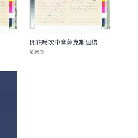
閒花嘆次中音薩克斯風譜
鄧泰超