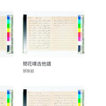
閒花嘆吉他譜
鄧泰超