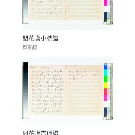
閒花嘆小號譜
鄧泰超
閒花嘆吉他譜