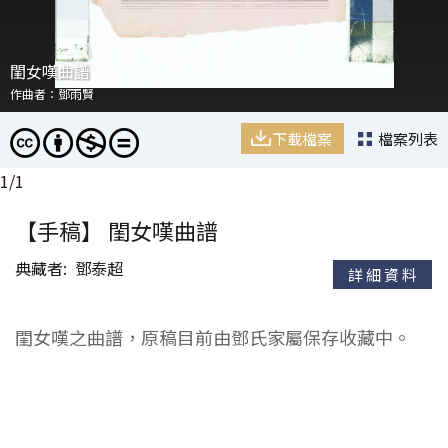
閨女嘆曲譜
作曲者：鄧雨賢
下載檔案
檔案列表
1
/
1
【手稿】 閨女嘆曲譜
典藏者
鄧泰超
詳細資料
閨女嘆之曲譜，原稿目前由鄧氏家屬保存收藏中。