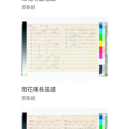
鄧泰超
閒花嘆長笛譜
鄧泰超