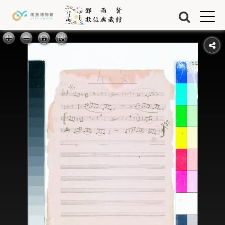
Jump to Main content
Jump to Navigation
首頁
藏品
關於我們