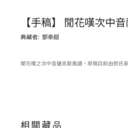
【手稿】 閒花嘆次中
典藏者
鄧泰超
閒花嘆之次中音薩克斯風譜，原稿目前由鄧氏
相關藏品