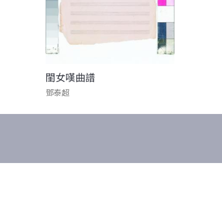
閨女嘆曲譜
鄧泰超