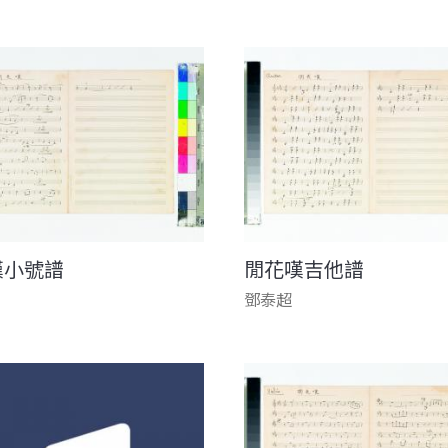
嘆小號譜
閒花嘆吉他譜
鄧泰超