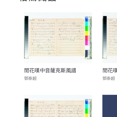
閒花嘆中音薩克斯風譜
閒花
鄧泰超
鄧泰超