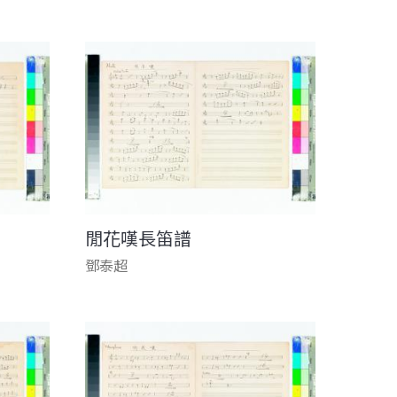
閒花嘆長笛譜
鄧泰超