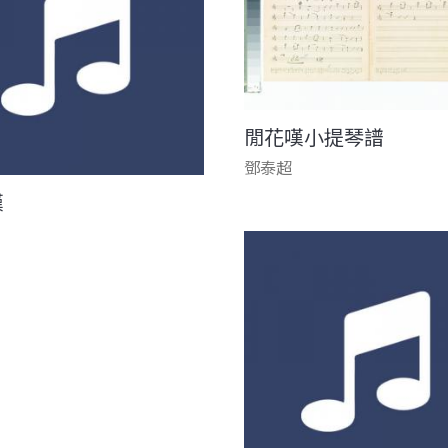
閒花嘆小提琴譜
鄧泰超
嘆