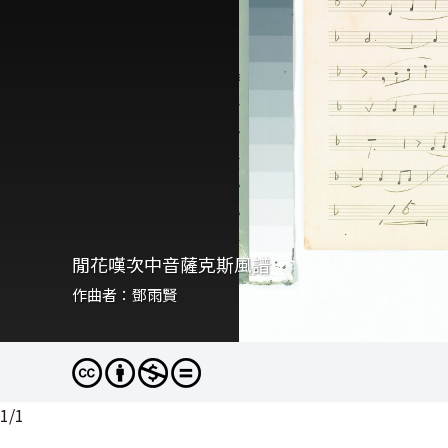
閒花嘆次中音薩克斯風譜
作曲者：鄧雨賢
1
/
1