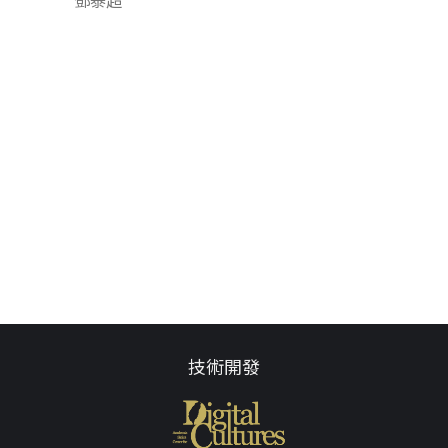
鄧泰超
技術開發