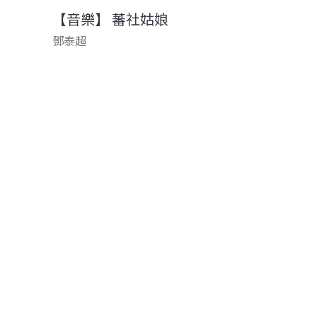
【音樂】 蕃社姑娘
鄧泰超