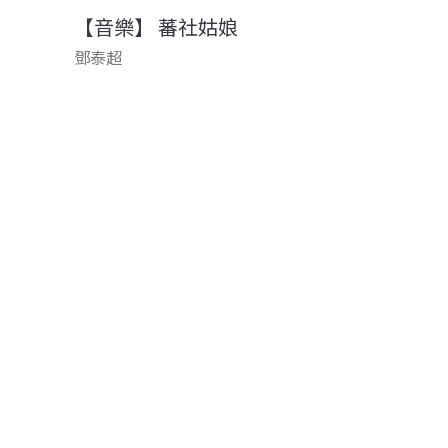
【音樂】 蕃社姑娘
鄧泰超