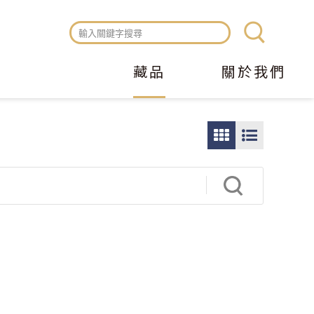
藏品
關於我們
圖
圖
片
文
瀏
瀏
覽
覽
模
模
式
式