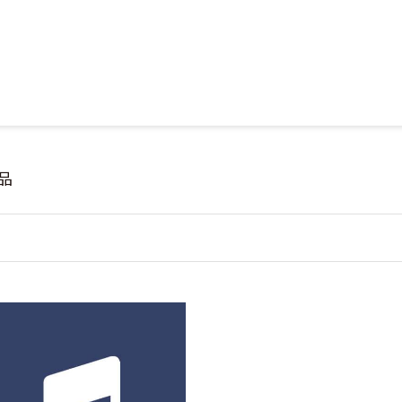
Jump to Main content
Jump to Navigation
品