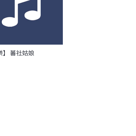
樂】 蕃社姑娘