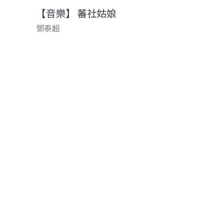
【音樂】 蕃社姑娘
鄧泰超