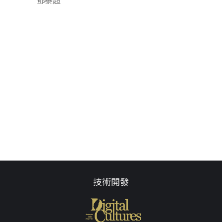
鄧泰超
技術開發