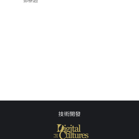
鄧泰超
技術開發