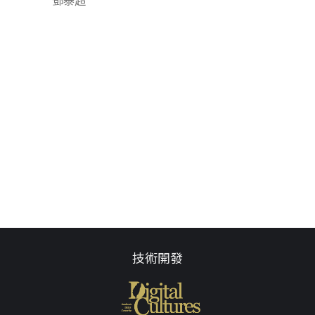
鄧泰超
技術開發