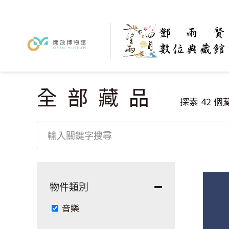
全部藏品
您在這裡
探索
42
個
物件類別
Remove 音樂 filter
音樂