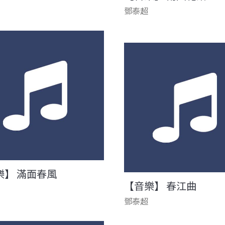
鄧泰超
樂】 滿面春風
【音樂】 春江曲
鄧泰超