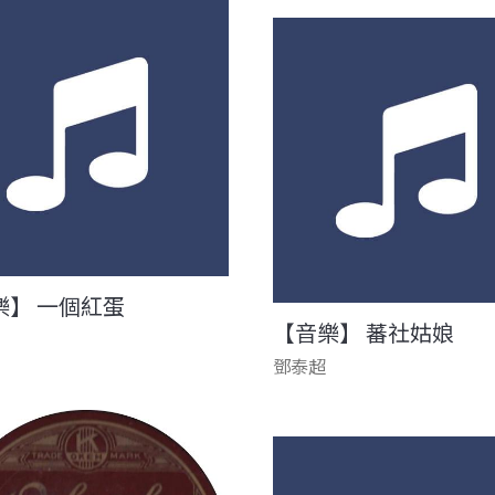
樂】 一個紅蛋
【音樂】 蕃社姑娘
鄧泰超