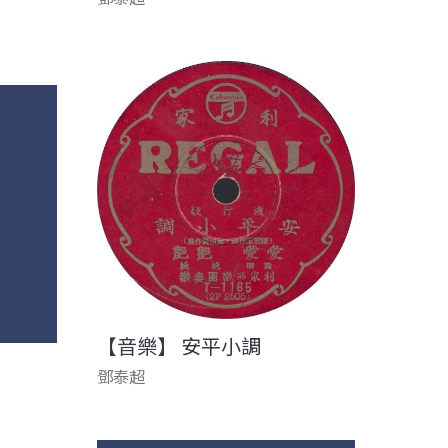
【音樂】 安平小調
鄧泰超