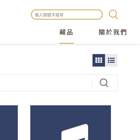
藏品
關於我們
圖
圖
片
文
瀏
瀏
覽
覽
模
模
式
式