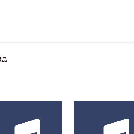
Jump to Main content
Jump to Navigation
藏品