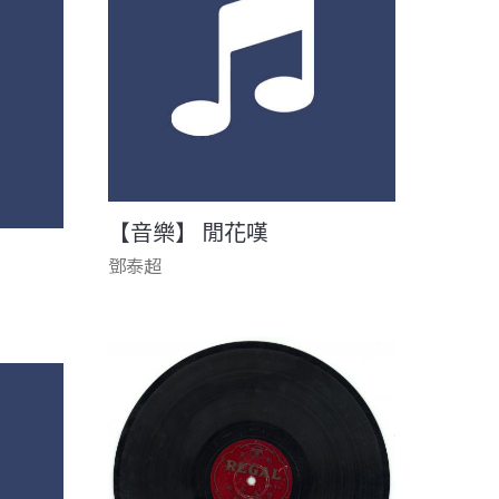
【音樂】 閒花嘆
鄧泰超