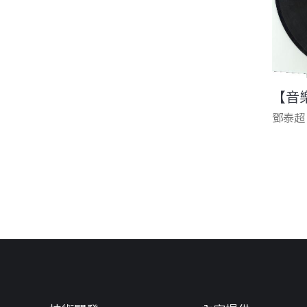
【音
鄧泰超
頁面