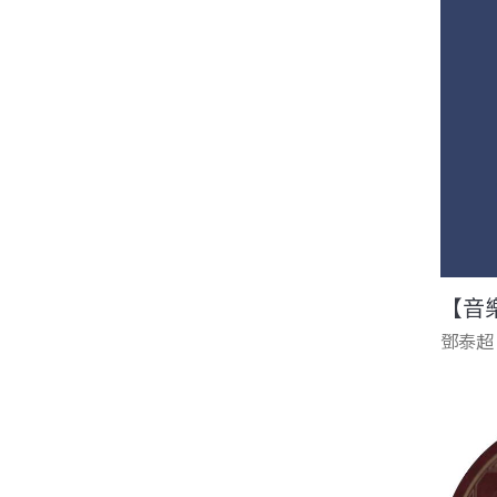
【音
鄧泰超