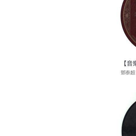
【音
鄧泰超