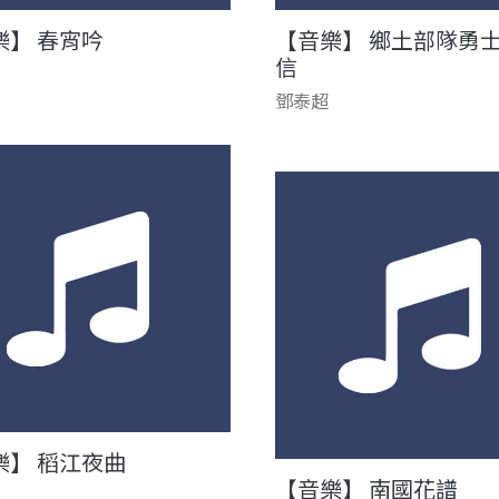
樂】 春宵吟
【音樂】 鄉土部隊勇
信
鄧泰超
樂】 稻江夜曲
【音樂】 南國花譜