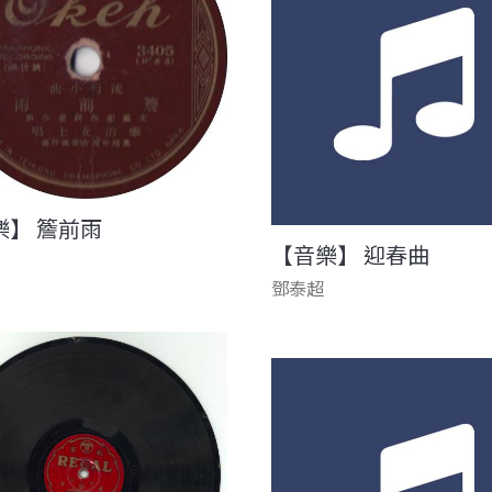
樂】 簷前雨
【音樂】 迎春曲
鄧泰超