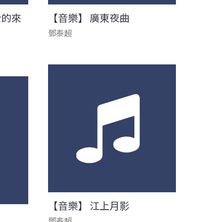
士的來
【音樂】 廣東夜曲
鄧泰超
【音樂】 江上月影
鄧泰超