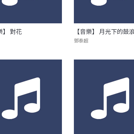
樂】 對花
【音樂】 月光下的鼓
鄧泰超