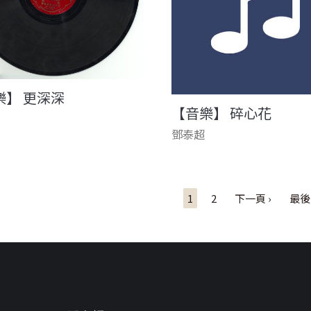
樂】 更深深
【音樂】 碎心花
鄧泰超
1
2
下一頁 ›
最後