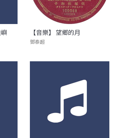
浪嶼
【音樂】 望鄉的月
鄧泰超