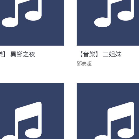
樂】 異鄉之夜
【音樂】 三姐妹
鄧泰超