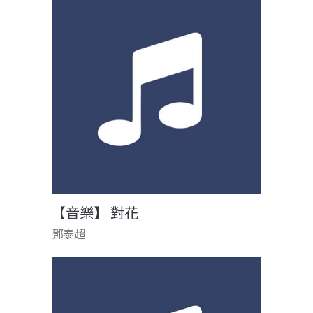
【音樂】 對花
鄧泰超