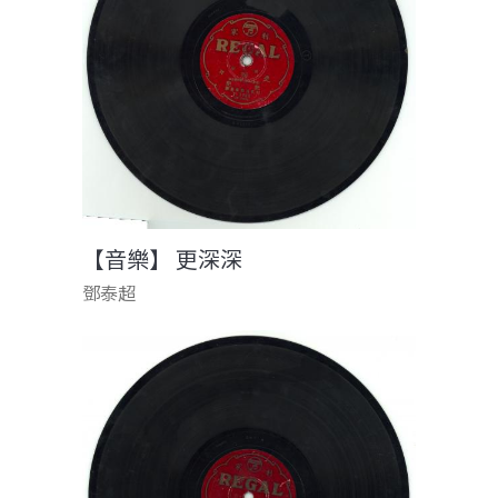
【音樂】 更深深
鄧泰超