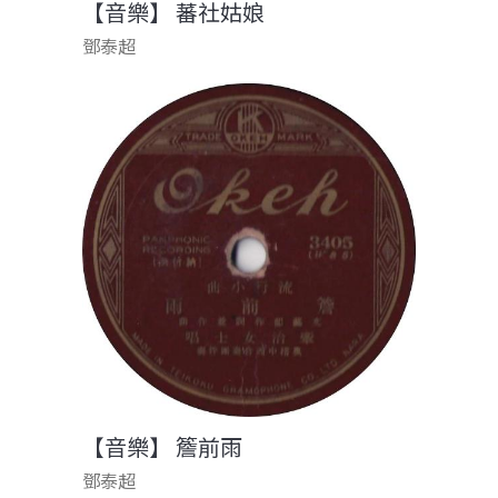
【音樂】 蕃社姑娘
鄧泰超
【音樂】 簷前雨
鄧泰超