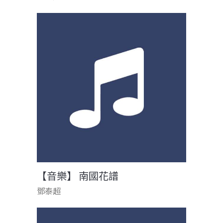
【音樂】 南國花譜
鄧泰超