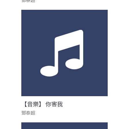
鄧泰超
【音樂】 你害我
鄧泰超