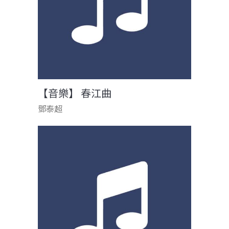
【音樂】 春江曲
鄧泰超