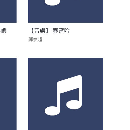
浪嶼
【音樂】 春宵吟
鄧泰超