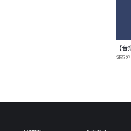
【音
鄧泰超
頁面