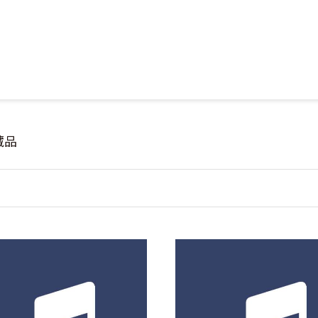
Jump to Main content
Jump to Navigation
藏品