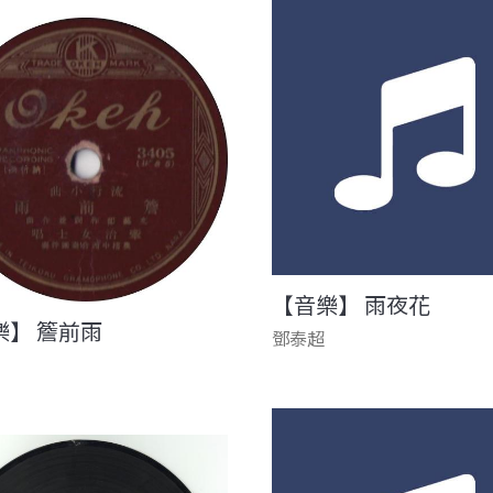
【音樂】 雨夜花
樂】 簷前雨
鄧泰超