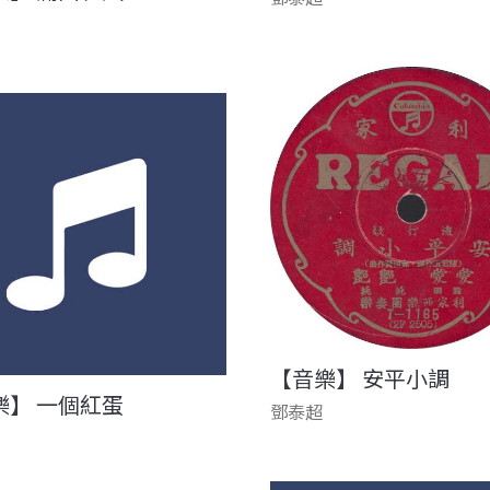
【音樂】 安平小調
樂】 一個紅蛋
鄧泰超