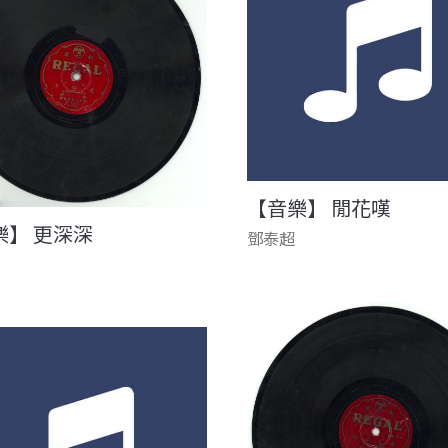
【音樂】 閒花嘆
樂】 更深深
鄧泰超