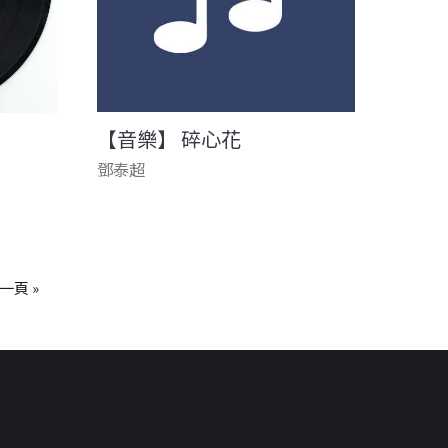
【音樂】 碎心花
鄧泰超
一頁 »