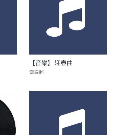
【音樂】 迎春曲
鄧泰超