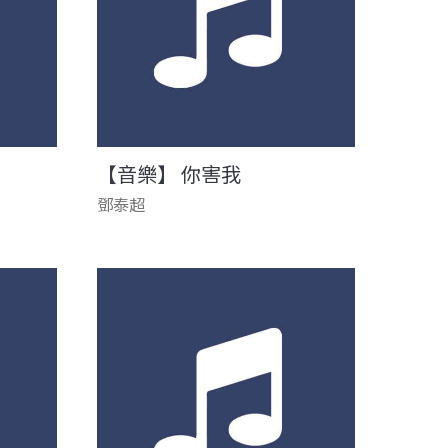
【音樂】 你害我
鄧泰超