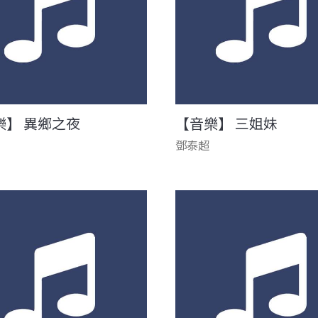
樂】 異鄉之夜
【音樂】 三姐妹
鄧泰超