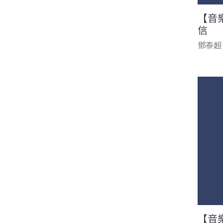
【音
信
鄧泰超
【音