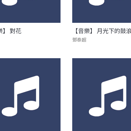
樂】 對花
【音樂】 月光下的鼓
鄧泰超