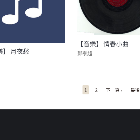
【音樂】 情春小曲
樂】 月夜愁
鄧泰超
1
2
下一頁 ›
最後