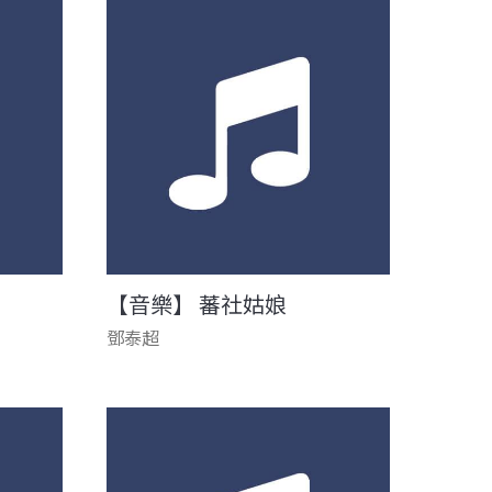
【音樂】 蕃社姑娘
鄧泰超