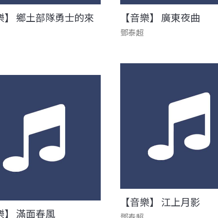
樂】 鄉土部隊勇士的來
【音樂】 廣東夜曲
鄧泰超
【音樂】 江上月影
樂】 滿面春風
鄧泰超