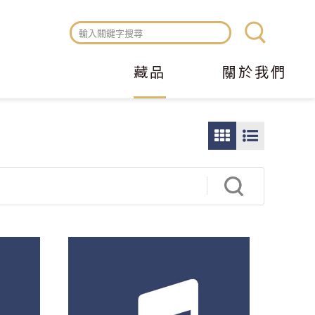
藏品
關於我們
圖
圖
片
文
瀏
瀏
覽
覽
模
模
式
式