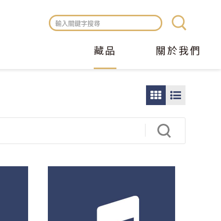
藏品
關於我們
圖
圖
片
文
瀏
瀏
覽
覽
模
模
式
式