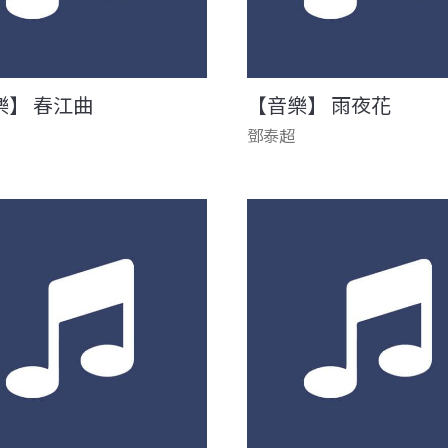
樂】 春江曲
【音樂】 雨夜花
鄧泰超