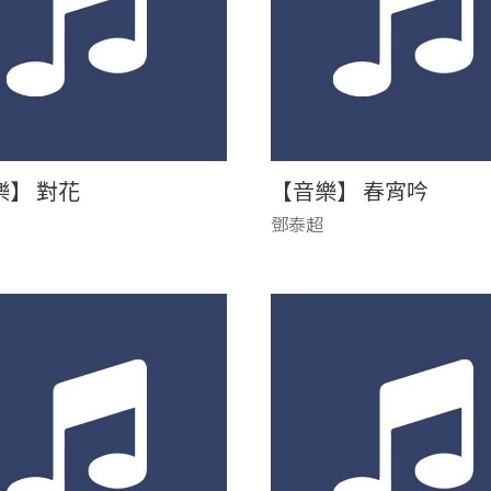
樂】 對花
【音樂】 春宵吟
鄧泰超