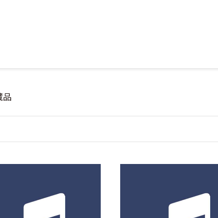
Jump to Main content
Jump to Navigation
藏品