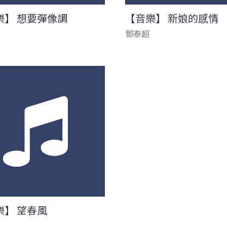
樂】 想要彈像調
【音樂】 新娘的感情
鄧泰超
樂】 望春風