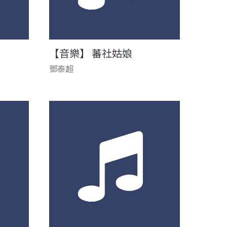
【音樂】 蕃社姑娘
鄧泰超