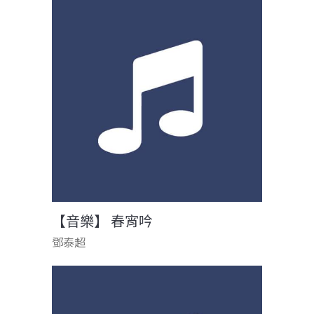
【音樂】 春宵吟
鄧泰超