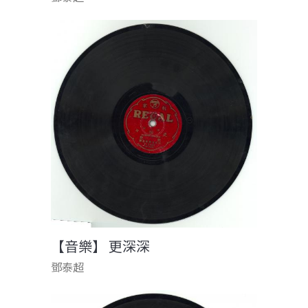
【音樂】 更深深
鄧泰超