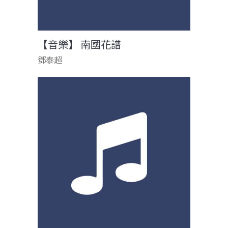
【音樂】 南國花譜
鄧泰超