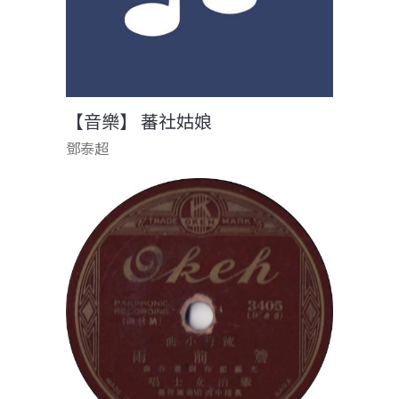
【音樂】 蕃社姑娘
鄧泰超