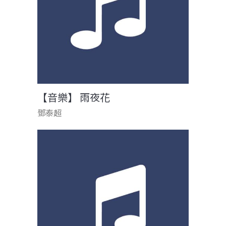
【音樂】 雨夜花
鄧泰超