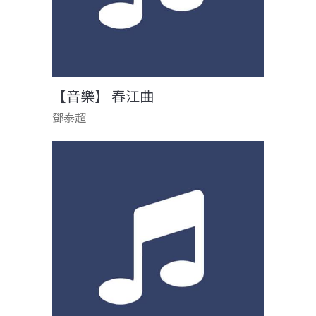
【音樂】 春江曲
鄧泰超