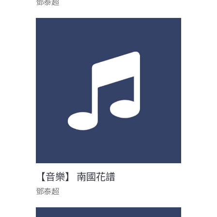
鄧泰超
【音樂】 南國花譜
鄧泰超