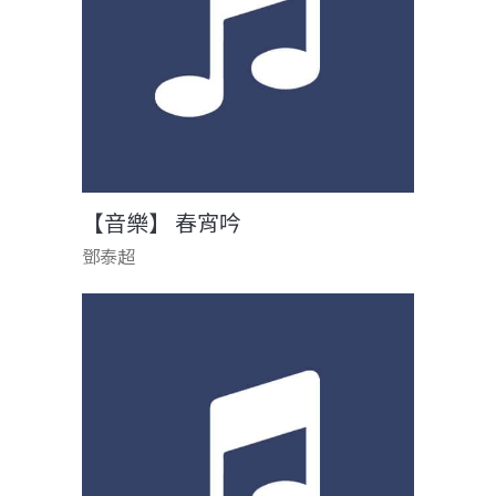
【音樂】 春宵吟
鄧泰超