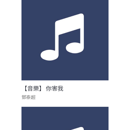
【音樂】 你害我
鄧泰超