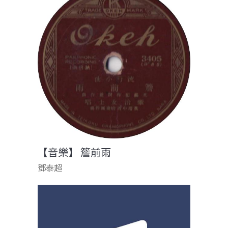
【音樂】 簷前雨
鄧泰超