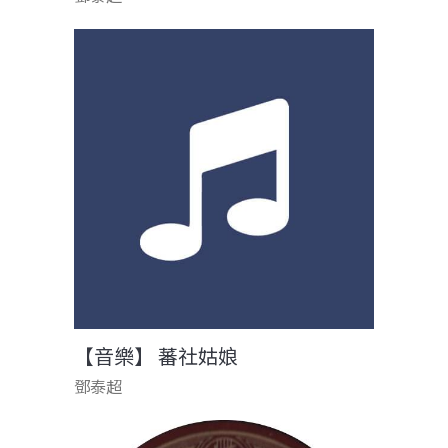
【音樂】 蕃社姑娘
鄧泰超