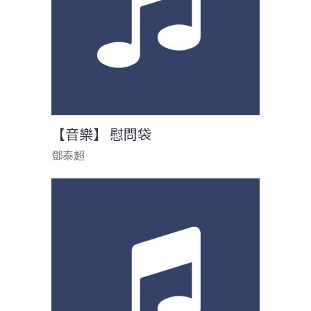
【音樂】 慰問袋
鄧泰超