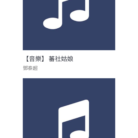
【音樂】 蕃社姑娘
鄧泰超