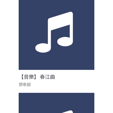
【音樂】 春江曲
鄧泰超