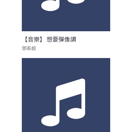
【音樂】 想要彈像調
鄧泰超