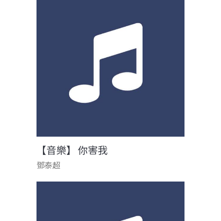
【音樂】 你害我
鄧泰超