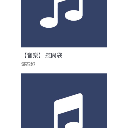
【音樂】 慰問袋
鄧泰超