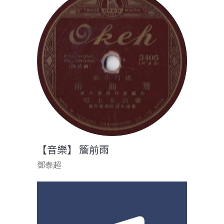
【音樂】 簷前雨
鄧泰超