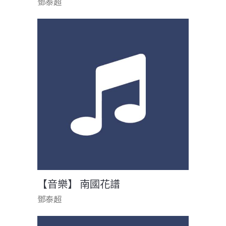
鄧泰超
【音樂】 南國花譜
鄧泰超