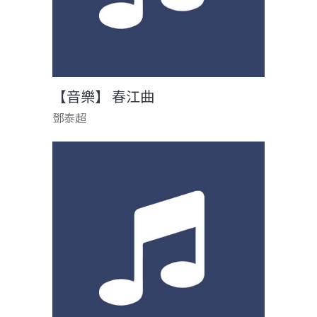
【音樂】 春江曲
鄧泰超