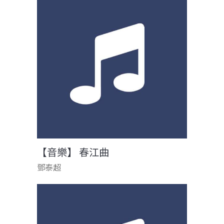
【音樂】 春江曲
鄧泰超