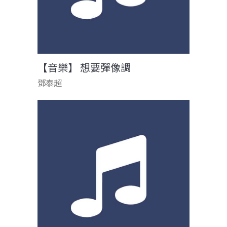
【音樂】 想要彈像調
鄧泰超