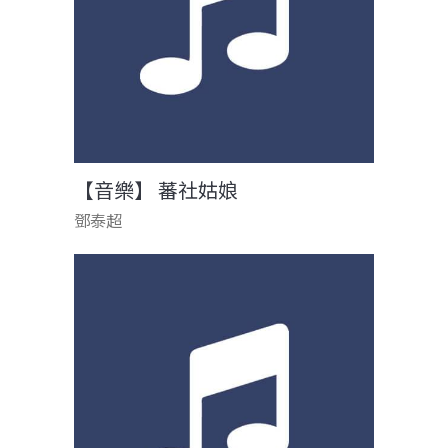
【音樂】 蕃社姑娘
鄧泰超