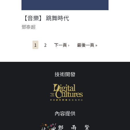
【音樂】 跳舞時代
鄧泰超
頁面
1
2
下一頁 ›
最後一頁 »
技術開發
內容提供