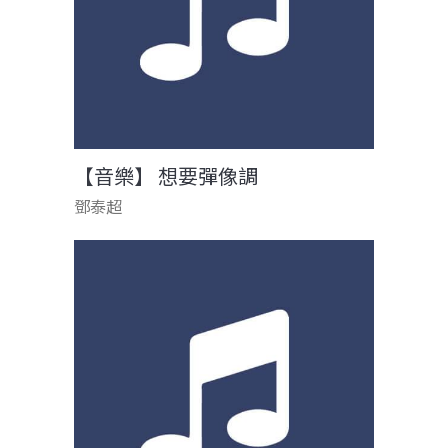
【音樂】 想要彈像調
鄧泰超