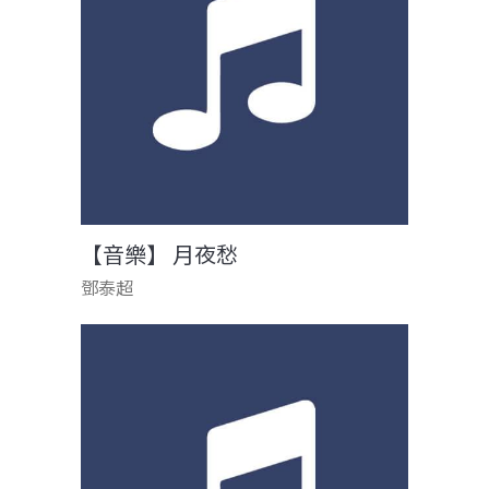
【音樂】 月夜愁
鄧泰超