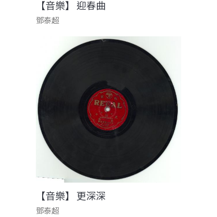
【音樂】 迎春曲
鄧泰超
【音樂】 更深深
鄧泰超