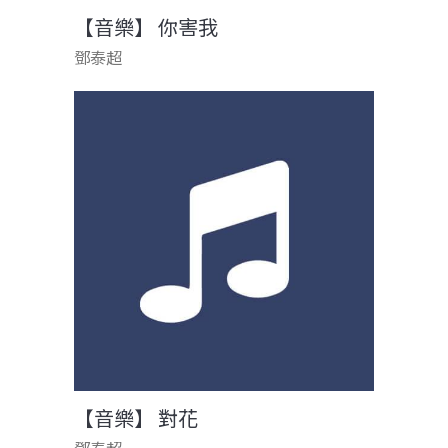
【音樂】 你害我
鄧泰超
【音樂】 對花