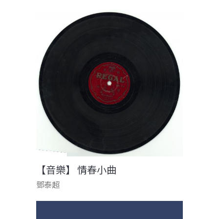
【音樂】 情春小曲
鄧泰超