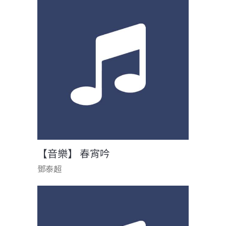
【音樂】 春宵吟
鄧泰超