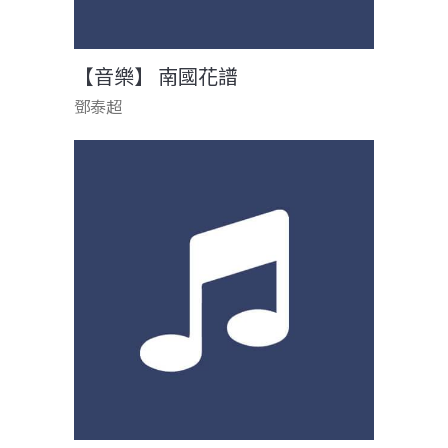
【音樂】 南國花譜
鄧泰超