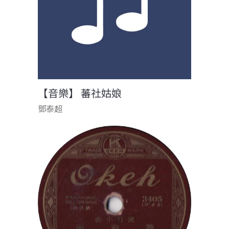
【音樂】 蕃社姑娘
鄧泰超