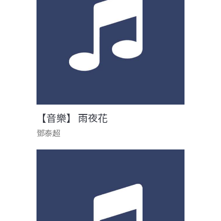
【音樂】 雨夜花
鄧泰超