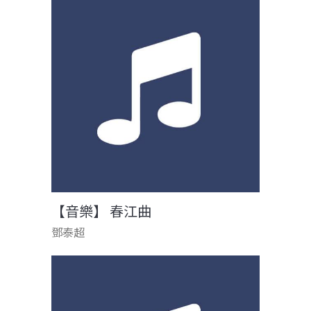
【音樂】 春江曲
鄧泰超