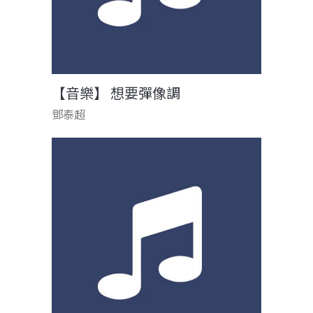
【音樂】 想要彈像調
鄧泰超