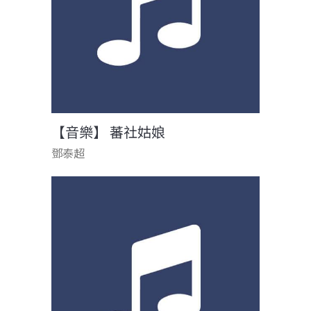
【音樂】 蕃社姑娘
鄧泰超