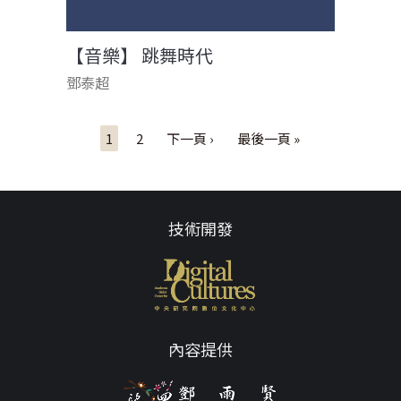
【音樂】 跳舞時代
鄧泰超
頁面
1
2
下一頁 ›
最後一頁 »
技術開發
內容提供