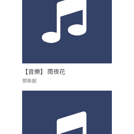
【音樂】 雨夜花
鄧泰超