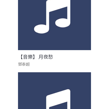
【音樂】 月夜愁
鄧泰超