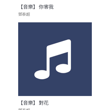
【音樂】 你害我
鄧泰超
【音樂】 對花