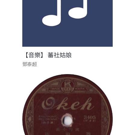
【音樂】 蕃社姑娘
鄧泰超