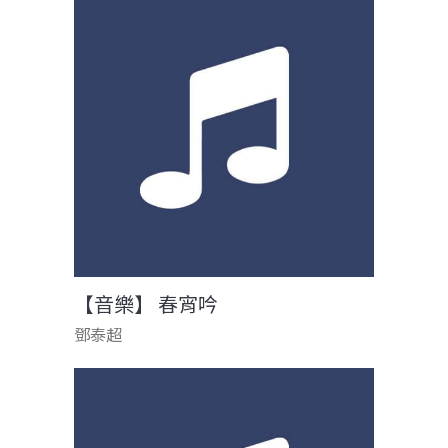
【音樂】 春宵吟
鄧泰超