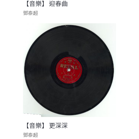
【音樂】 迎春曲
鄧泰超
【音樂】 更深深
鄧泰超