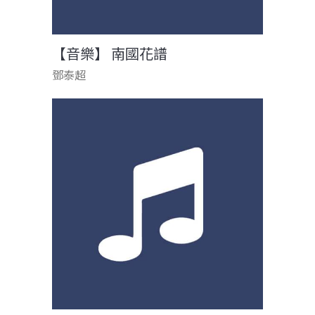
【音樂】 南國花譜
鄧泰超