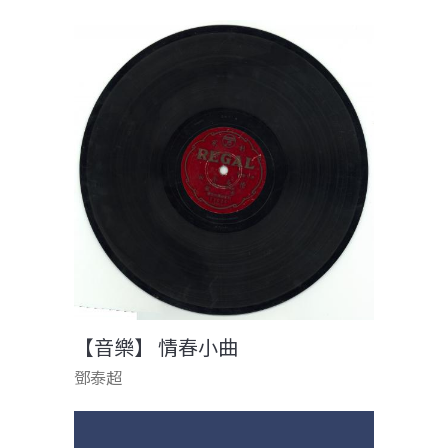
【音樂】 情春小曲
鄧泰超