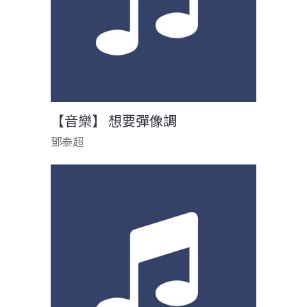
【音樂】 想要彈像調
鄧泰超