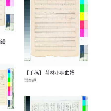
曲譜
【手稿】 芎林小唄曲譜
鄧泰超