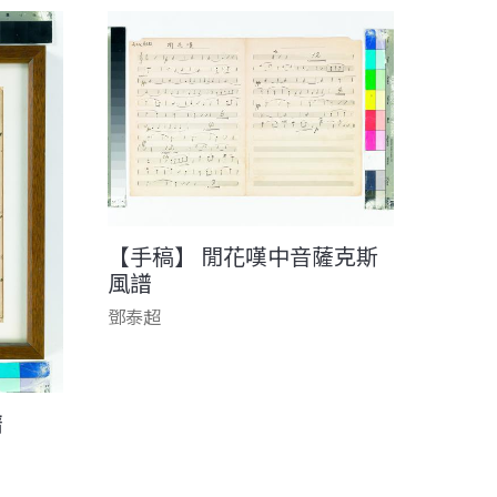
【手稿】 閒花嘆中音薩克斯
風譜
鄧泰超
譜