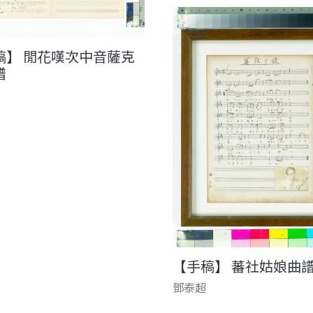
稿】 閒花嘆次中音薩克
譜
【手稿】 蕃社姑娘曲
鄧泰超