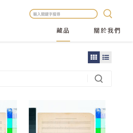
藏品
關於我們
圖
圖
片
文
瀏
瀏
覽
覽
模
模
式
式