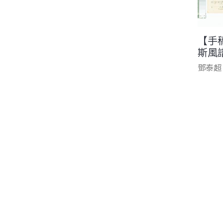
【手
斯風
鄧泰超