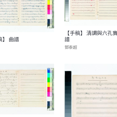
【手稿】 清調與六孔
稿】 曲譜
譜
鄧泰超