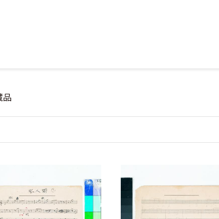
Jump to Main content
Jump to Navigation
藏品