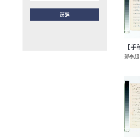
【手
鄧泰超