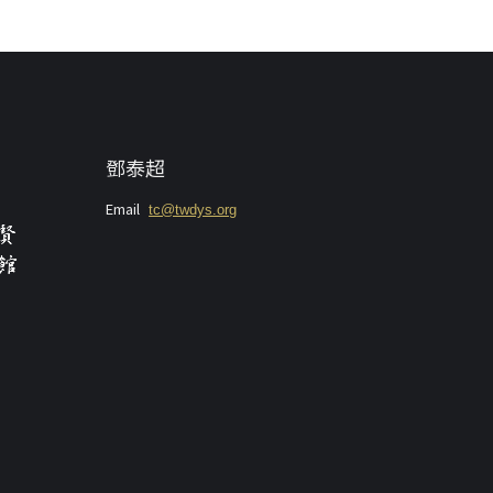
鄧泰超
Email
tc@twdys.org