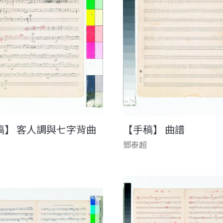
稿】 客人調與七字背曲
【手稿】 曲譜
鄧泰超