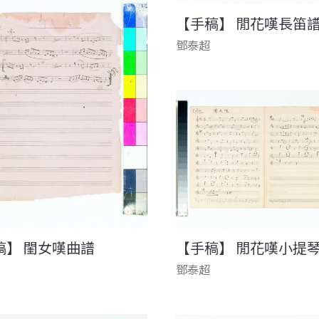
【手稿】 閒花嘆長笛
鄧泰超
【手稿】 閒花嘆小提
稿】 閨女嘆曲譜
鄧泰超