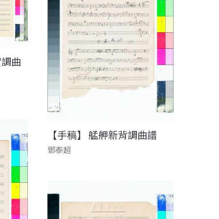
實調曲
【手稿】 艋舺新背調曲譜
鄧泰超