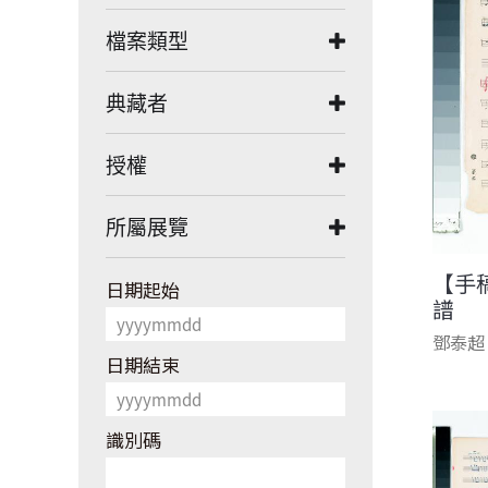
檔案類型
典藏者
授權
所屬展覽
【手
日期起始
譜
鄧泰超
日期結束
識別碼