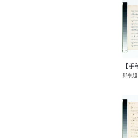
【手
鄧泰超