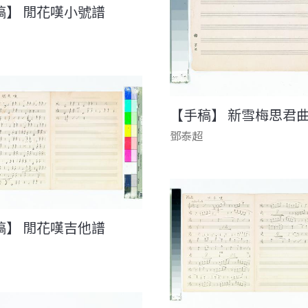
稿】 閒花嘆小號譜
【手稿】 新雪梅思君
鄧泰超
稿】 閒花嘆吉他譜