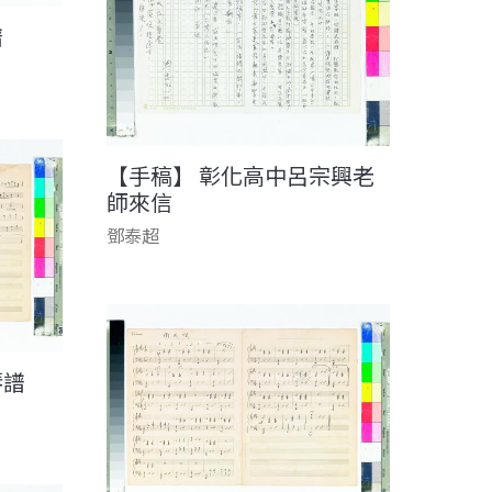
譜
【手稿】 彰化高中呂宗興老
師來信
鄧泰超
琴譜