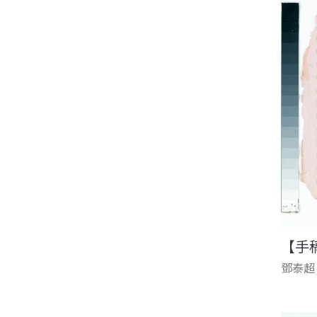
【手
鄧泰超