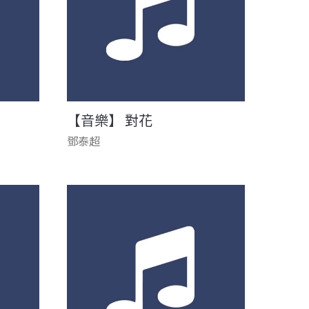
【音樂】 對花
鄧泰超