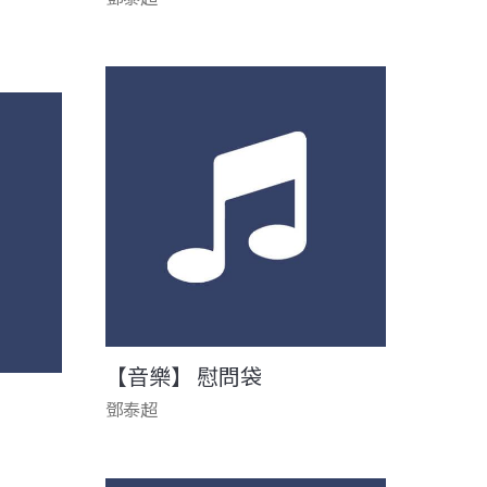
【音樂】 慰問袋
鄧泰超