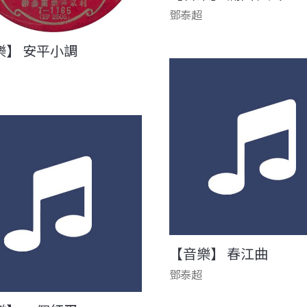
鄧泰超
樂】 安平小調
【音樂】 春江曲
鄧泰超