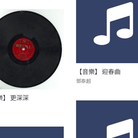
【音樂】 迎春曲
鄧泰超
樂】 更深深