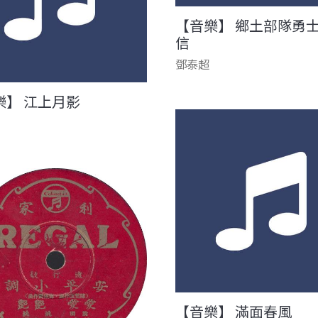
【音樂】 鄉土部隊勇
信
鄧泰超
樂】 江上月影
【音樂】 滿面春風