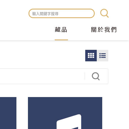
藏品
關於我們
圖
圖
片
文
瀏
瀏
覽
覽
模
模
式
式