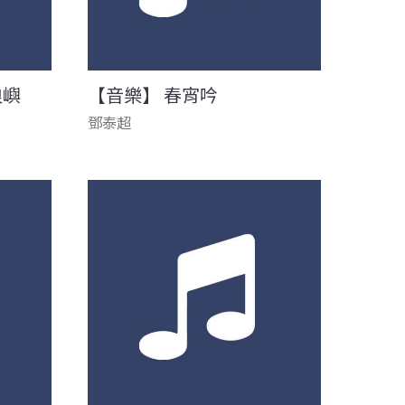
浪嶼
【音樂】 春宵吟
鄧泰超