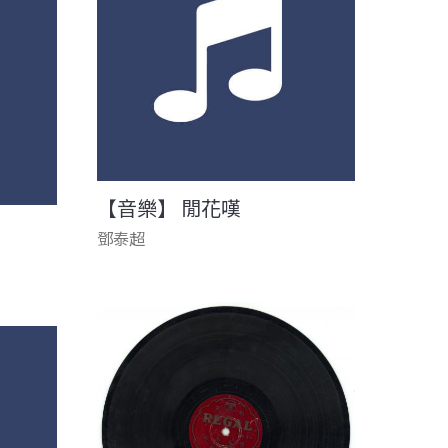
【音樂】 閒花嘆
鄧泰超