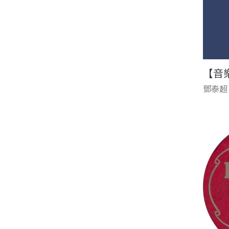
【音
鄧泰超