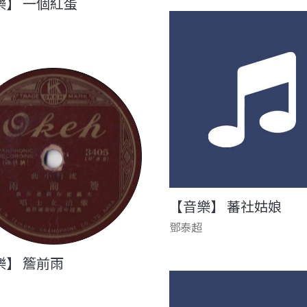
樂】 一個紅蛋
【音樂】 蕃社姑娘
鄧泰超
樂】 簷前雨