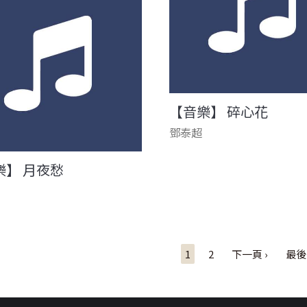
【音樂】 碎心花
鄧泰超
樂】 月夜愁
1
2
下一頁 ›
最後