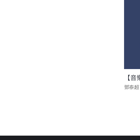
【音
鄧泰超
頁面