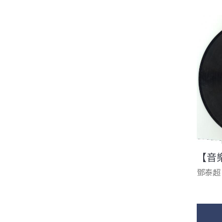
【音
鄧泰超