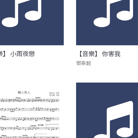
樂】 小雨夜戀
【音樂】 你害我
鄧泰超