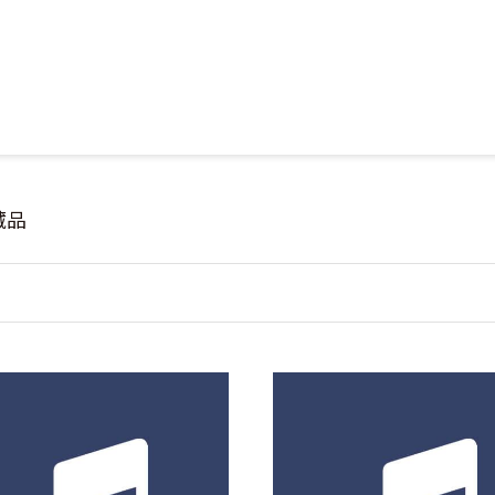
Jump to Main content
Jump to Navigation
藏品