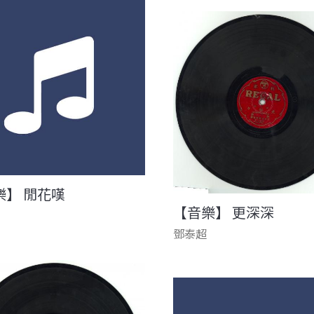
樂】 閒花嘆
【音樂】 更深深
鄧泰超