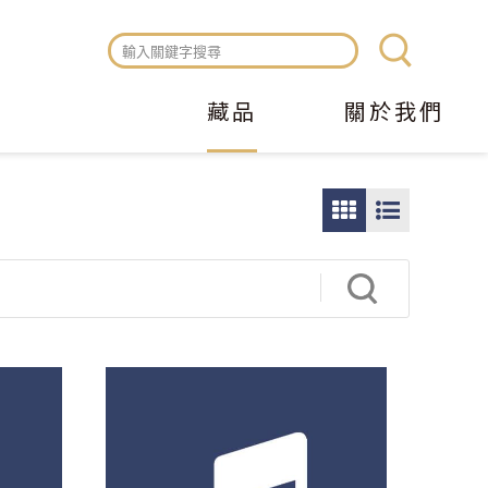
藏品
關於我們
圖
圖
片
文
瀏
瀏
覽
覽
模
模
式
式