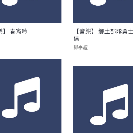
樂】 春宵吟
【音樂】 鄉土部隊勇
信
鄧泰超