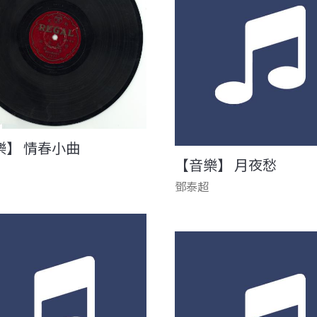
樂】 情春小曲
【音樂】 月夜愁
鄧泰超