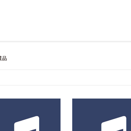
Jump to Main content
Jump to Navigation
藏品