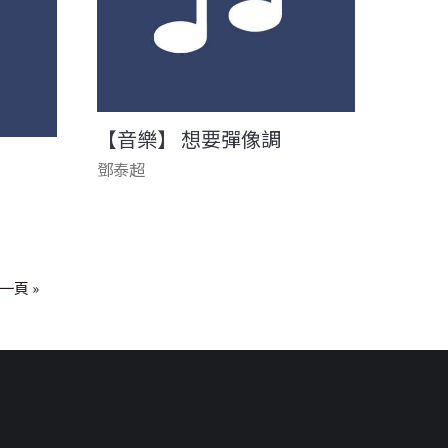
【音樂】 想要彈像調
鄧泰超
一頁 »