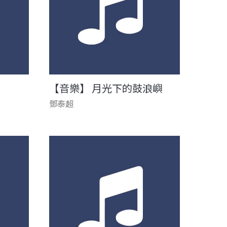
【音樂】 月光下的鼓浪嶼
鄧泰超