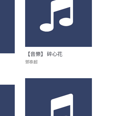
【音樂】 碎心花
鄧泰超