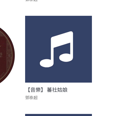
【音樂】 蕃社姑娘
鄧泰超