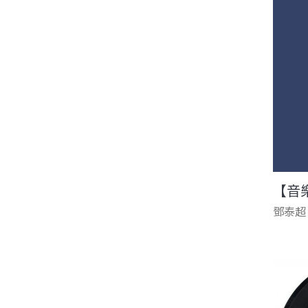
【音
鄧泰超