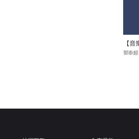
【音
鄧泰超
頁面