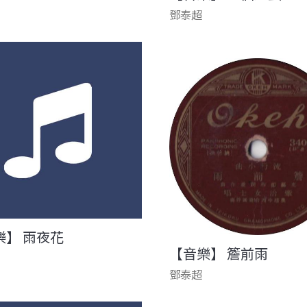
鄧泰超
樂】 雨夜花
【音樂】 簷前雨
鄧泰超