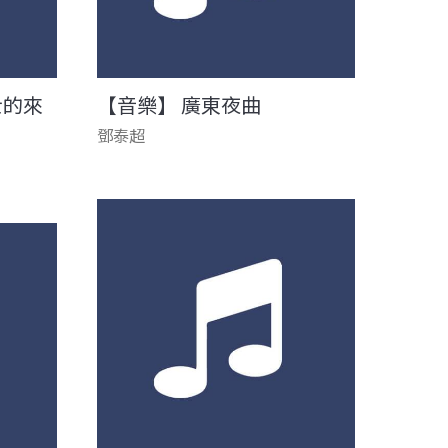
士的來
【音樂】 廣東夜曲
鄧泰超