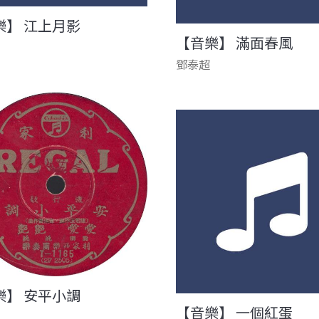
樂】 江上月影
【音樂】 滿面春風
鄧泰超
樂】 安平小調
【音樂】 一個紅蛋