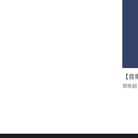
【音
鄧泰超
頁面