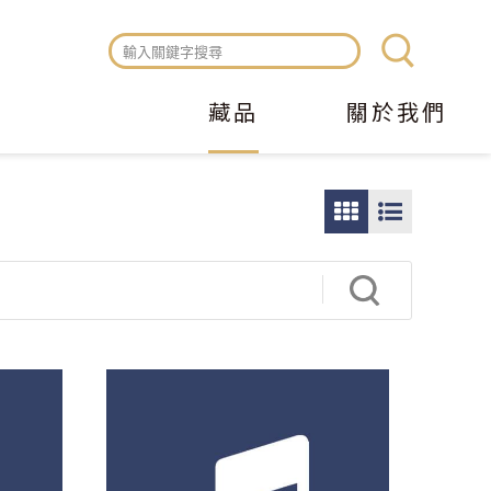
藏品
關於我們
圖
圖
片
文
瀏
瀏
覽
覽
模
模
式
式