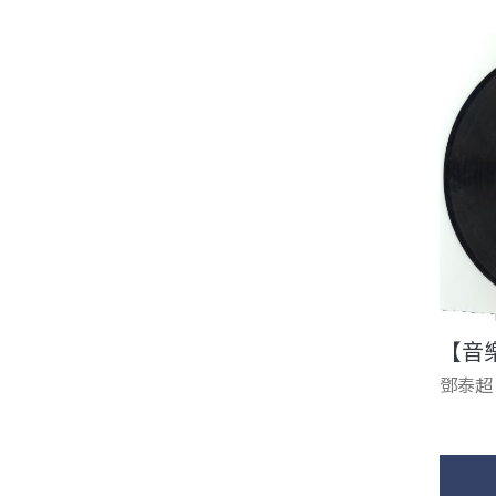
【音
鄧泰超