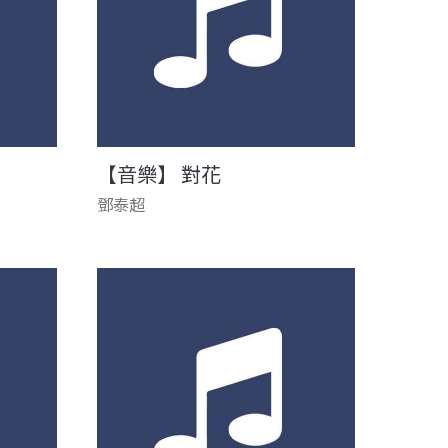
【音樂】 對花
鄧泰超