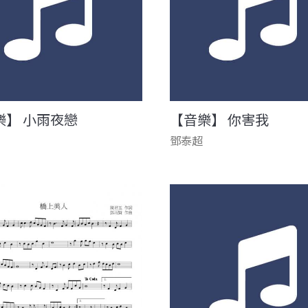
樂】 小雨夜戀
【音樂】 你害我
鄧泰超