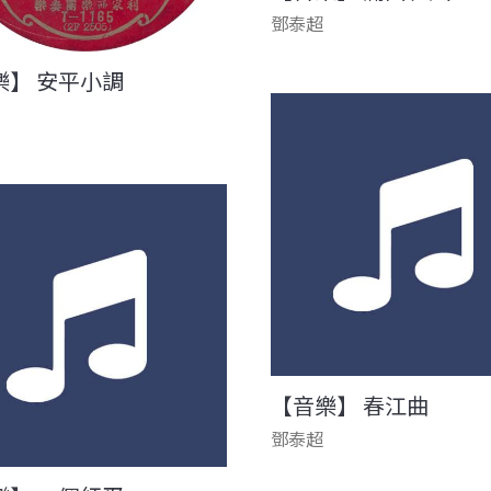
鄧泰超
樂】 安平小調
【音樂】 春江曲
鄧泰超