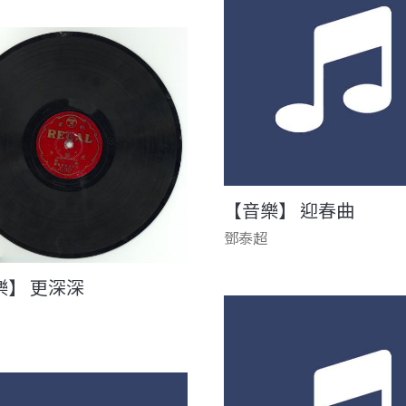
【音樂】 迎春曲
鄧泰超
樂】 更深深