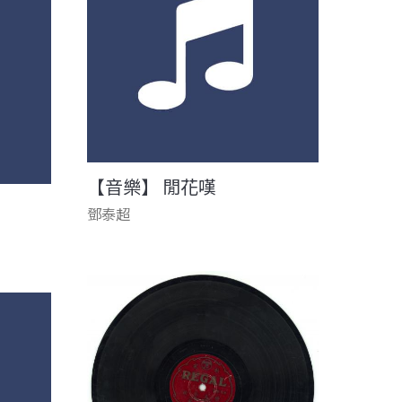
【音樂】 閒花嘆
鄧泰超