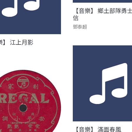
【音樂】 鄉土部隊勇
信
鄧泰超
樂】 江上月影
【音樂】 滿面春風