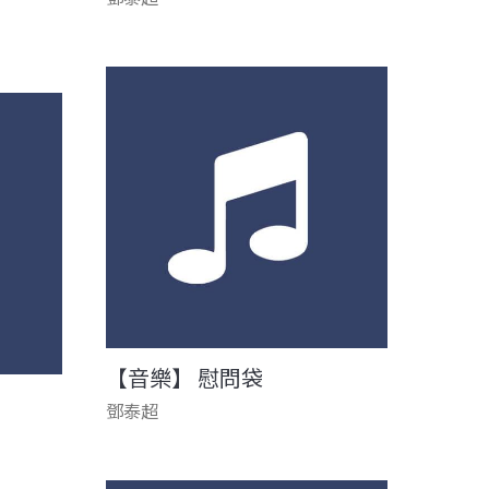
【音樂】 慰問袋
鄧泰超