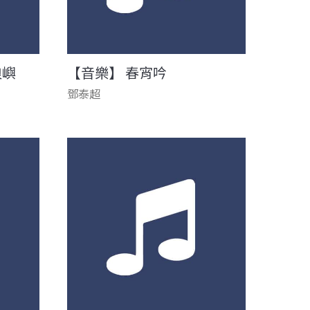
浪嶼
【音樂】 春宵吟
鄧泰超