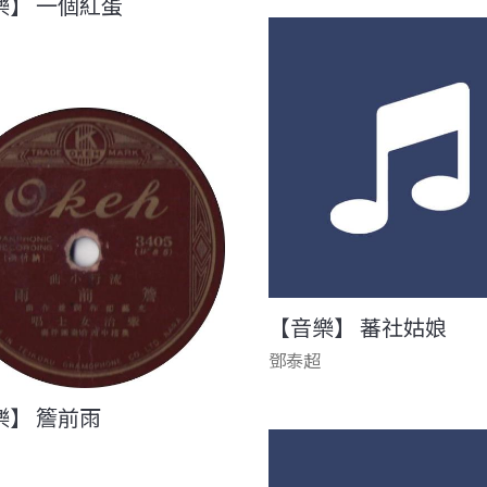
樂】 一個紅蛋
【音樂】 蕃社姑娘
鄧泰超
樂】 簷前雨