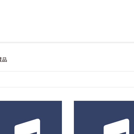
Jump to Main content
Jump to Navigation
藏品