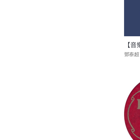
【音
鄧泰超