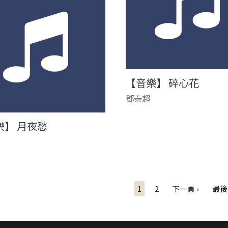
【音樂】 碎心花
鄧泰超
樂】 月夜愁
1
2
下一頁 ›
最後